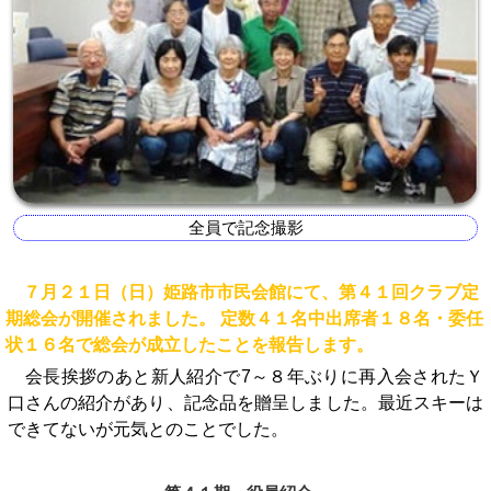
全員で記念撮影
７月２１日（日）姫路市市民会館にて、第４１回クラブ定
期総会が開催されました。 定数４１名中出席者１８名・委任
状１６名で総会が成立したことを報告します。
会長挨拶のあと新人紹介で7～８年ぶりに再入会されたＹ
口さんの紹介があり、記念品を贈呈しました。最近スキーは
できてないが元気とのことでした。