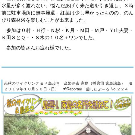
水量が多く渡れない。悩んだあげく来た道を引き返し、３時
前に駐車場所に無事帰還。紅葉は少し早かったものの、のん
びり森林浴を楽しむことが出来ました。
参加はＯ村・Ｈ行・Ｎ杉・Ｋ月・Ｍ田・Ｍ戸・Ｙ山夫妻・
Ｋ田ＳとＱ－・Ｓ木の１０名＋ワンでした。
参加の皆さんお疲れ様でした。
🚴秋のサイクリング & 🚶島歩き 🚢姫路市 家島（播磨灘 家島諸島） 📆
２０１９年１０月２０日（日） 📢Report📸 📰しゅぷ～る No.２２４