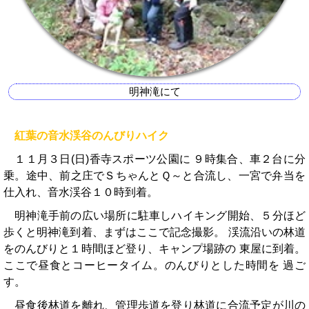
明神滝にて
紅葉の音水渓谷のんびりハイク
１１月３日(日)香寺スポーツ公園に ９時集合、車２台に分
乗。途中、前之庄でＳちゃんとＱ～と合流し、一宮で弁当を
仕入れ、音水渓谷１０時到着。
明神滝手前の広い場所に駐車しハイキング開始、５分ほど
歩くと明神滝到着、まずはここで記念撮影。 渓流沿いの林道
をのんびりと１時間ほど登り、キャンプ場跡の 東屋に到着。
ここで昼食とコーヒータイム。のんびりとした時間を 過ご
す。
昼食後林道を離れ、管理歩道を登り林道に合流予定が川の