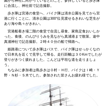
園から神社に向かっているとのこと。参拝していると歩き隊
に合流し、神社前で記念撮影。
歩き隊は宮港の食堂へ、バイク隊は清水公園を見てから宮
港に行くことに。清水公園は300°位見渡せるきれいな芝生が
あり海や島々がきれい。
宮港船着き場二階の食堂で合流し昼食。家島定食おいしか
った。食後、のんびりうみを見ながら真浦港まで散策。途中
真浦神社で記念撮影。２時４０分の船で帰路へ。
姫路港について歩き隊はバスで、バイク隊はせっかくなの
で日本丸を近くで見学して帰る。走行距離は３０Kmでしたが
登りがきつく疲れました。こんどは平坦な道を走りましょ
う。
ちなみに参加者は島歩きはＯ村・Ｈ行、バイクはＩ崎・Ｙ
野・Ｎ杉・Ｓ木でした。参加された皆さんお疲れ様でした。