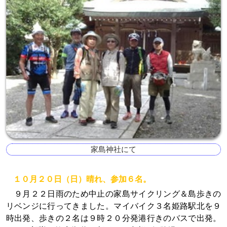
家島神社にて
１０月２０日（日）晴れ、参加６名。
９月２２日雨のため中止の家島サイクリング＆島歩きの
リベンジに行ってきました。マイバイク３名姫路駅北を９
時出発、歩きの２名は９時２０分発港行きのバスで出発。