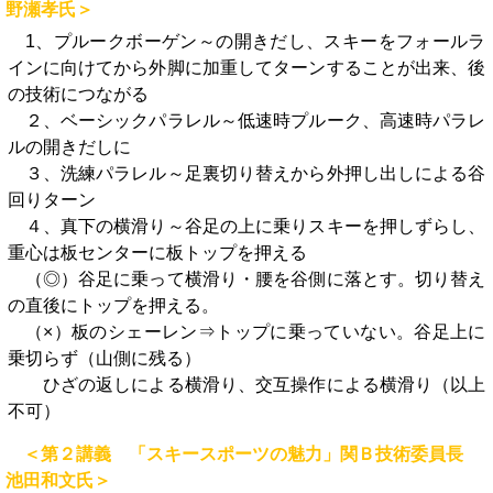
野瀬孝氏＞
1、プルークボーゲン～の開きだし、スキーをフォールラ
インに向けてから外脚に加重してターンすることが出来、後
の技術につながる
２、ベーシックパラレル～低速時プルーク、高速時パラレ
ルの開きだしに
３、洗練パラレル～足裏切り替えから外押し出しによる谷
回りターン
４、真下の横滑り～谷足の上に乗りスキーを押しずらし、
重心は板センターに板トップを押える
（◎）谷足に乗って横滑り・腰を谷側に落とす。切り替え
の直後にトップを押える。
（×）板のシェーレン⇒トップに乗っていない。谷足上に
乗切らず（山側に残る）
ひざの返しによる横滑り、交互操作による横滑り（以上
不可）
＜第２講義 「スキースポーツの魅力」関Ｂ技術委員長
池田和文氏＞