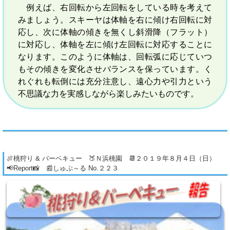
例えば、右回転から左回転をしている時を考えて
みましょう。スキーヤは体軸を右に傾け右回転に対
応し、次に体軸の傾きを無くし斜滑降（フラット）
に対応し、体軸を左に傾け左回転に対応することに
なります。このように体軸は、回転弧に応じていつ
もその傾きを変化させバランスを保っています。く
れぐれも転倒には充分注意し、遠心力や引力という
不思議な力を実感しながら楽しみたいものです。
🍖桃狩り & バーベキュー 🍑Ｎ浜桃園 📆２０１９年８月４日（日）
📢Report📸 📰しゅぷ～る No.２２３