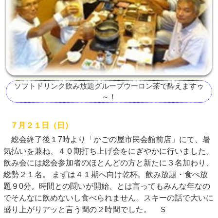
ソフトドリンク飲み放題グループウーロン茶で酔えますゥ
～！
７月２１日（日）
総会終了後１7時より「かごの屋市民会館前店」にて、暑
気払いを兼ね、４０期打ち上げ会をにぎやかに行いました。
飲み会には総会参加者のほとんどの方と新たに３名加わり、
総勢２１名。 まずは４１期へ向け乾杯。飲み放題・食べ放
題９0分。時間との闘いが開始、とは言ってもみんな年なの
でそんなに飲めないし食べられません。スキーの話で大いに
盛り上がりアッと言う間の２時間でした。 Ｓ