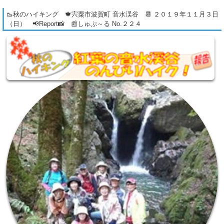
🥾秋のハイキング 🍁宍粟市波賀町 音水渓谷 📆 ２０１９年１１月３日
（日） 📢Report📸 📰しゅぷ～る No.２２４