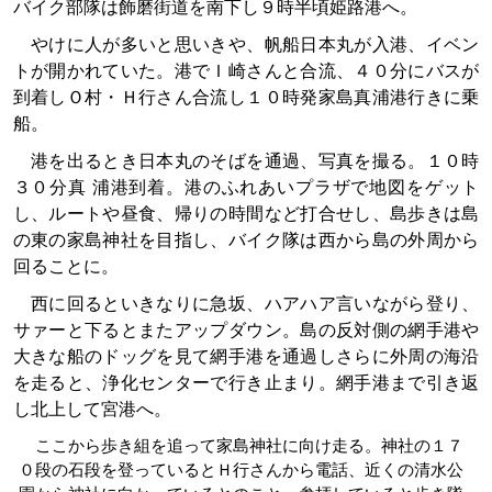
バイク部隊は飾磨街道を南下し９時半頃姫路港へ。
やけに人が多いと思いきや、帆船日本丸が入港、イベン
トが開かれていた。港でＩ崎さんと合流、４０分にバスが
到着しＯ村・Ｈ行さん合流し１０時発家島真浦港行きに乗
船。
港を出るとき日本丸のそばを通過、写真を撮る。１０時
３０分真 浦港到着。港のふれあいプラザで地図をゲット
し、ルートや昼食、帰りの時間など打合せし、島歩きは島
の東の家島神社を目指し、バイク隊は西から島の外周から
回ることに。
西に回るといきなりに急坂、ハアハア言いながら登り、
サァーと下るとまたアップダウン。島の反対側の網手港や
大きな船のドッグを見て網手港を通過しさらに外周の海沿
を走ると、浄化センターで行き止まり。網手港まで引き返
し北上して宮港へ。
ここから歩き組を追って家島神社に向け走る。神社の１７
０段の石段を登っているとＨ行さんから電話、近くの清水公