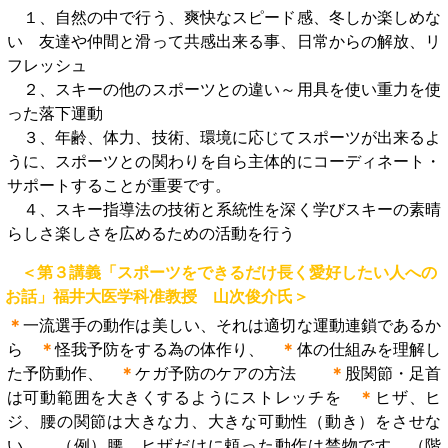
１、自然の中で行う、爽快なスピード感、冬しか楽しめな
い 友達や仲間と滑って共感出来る事、日常からの解放、リ
フレッシュ
２、スキーの他のスポーツとの違い～用具を使い重力を使
った落下運動
３、年齢、体力、技術、環境に応じてスポーツが出来るよ
うに、スポーツとの関わりを自ら主体的にコーディネート・
サポートすることが重要です。
４、スキー指導法の技術と系統性を深く学びスキーの素晴
らしさ楽しさを広めるための活動を行う
＜第３講義「スポーツをできるだけ長く愛好したい人への
お話」福井大医学科准教授 山次俊介氏＞
＊
一流選手の動作は美しい、それは適切な運動連鎖であるか
ら
＊
怪我予防をする為の体作り、
＊
体の仕組みを理解し
た予防動作、
＊
ケガ予防のケアの方法
＊
股関節・足首
は可動範囲を大きくするようにストレッチを
＊
ヒザ、ヒ
ジ、腰の関節は大きな力、大きな可動性（動き）をさせな
い。 （例）腰、ヒザだけに頼った動作は禁物です。（階