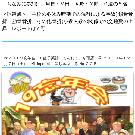
ちなみに参加は、Ｍ原・Ｍ田・Ａ野・Ｙ野・Ｏ道の５名。
＜課題点＞ 学校の冬休み時期での混雑による事故( 鎖骨骨
折、肋骨骨折、その他骨折)小数人数の関係での交通費の上
昇 レポートはＡ野
🍺２０１９忘年会 🍴餃子菜館「てんじく」今宿店 📆 ２０１９年１２
月７日（土） 📢Report📸 📰しゅぷ～る No.２２５