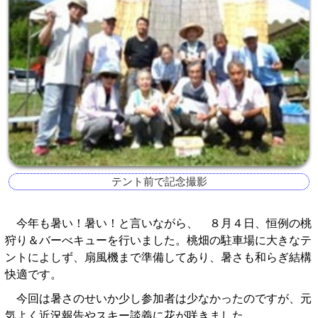
テント前で記念撮影
今年も暑い！暑い！と言いながら、 ８月４日、恒例の桃
狩り＆バーべキューを行いました。桃畑の駐車場に大きなテ
ントによしず、扇風機まで準備してあり、暑さも和らぎ結構
快適です。
今回は暑さのせいか少し参加者は少なかったのですが、元
気よく近況報告やスキー談義に花が咲きました。