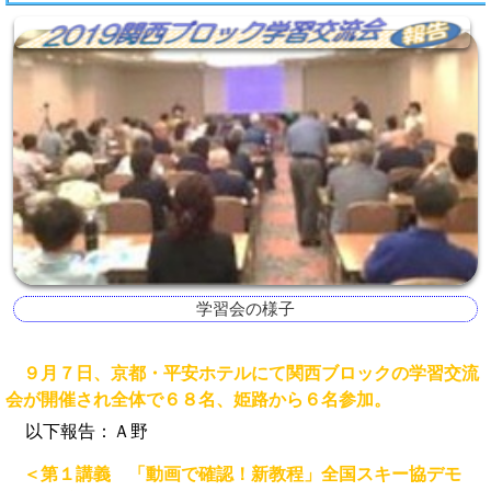
学習会の様子
９月７日、京都・平安ホテルにて関西ブロックの学習交流
会が開催され全体で６８名、姫路から６名参加。
以下報告：Ａ野
＜第１講義 「動画で確認！新教程」全国スキー協デモ