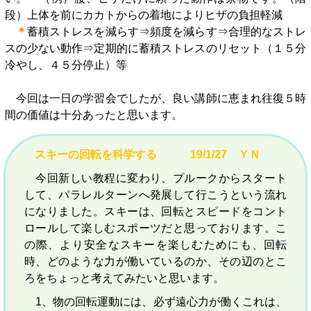
段）上体を前にカカトからの着地によりヒザの負担軽減
＊
蓄積ストレスを減らす⇒頻度を減らす⇒合理的なストレ
スの少ない動作⇒定期的に蓄積ストレスのリセット（１５分
冷やし、４５分停止）等
今回は一日の学習会でしたが、良い講師に恵まれ往復５時
間の価値は十分あったと思います。
スキーの回転を科学する 19/1/27 ＹＮ
今回新しい教程に変わり、プルークからスタート
して、パラレルターンへ発展して行こうという流れ
になりました。スキーは、回転とスピードをコント
ロールして楽しむスポーツだと思っております。こ
の際、より安全なスキーを楽しむためにも、回転
時、どのような力が働いているのか、その辺のとこ
ろをちょっと考えてみたいと思います。
1、物の回転運動には、必ず遠心力が働くこれは、