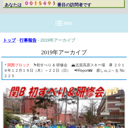
あなたは 番目の訪問者です
トップ
›
行事報告
›
2019年アーカイブ
2019年アーカイブ
＊関西ブロック
⛷初すべり & 研修会 🏔志賀高原スキー場 📆 ２０１
９年１２月１９日（木）～２２日（日） 📢Report📸 📰しゅぷ～る No.
２２５