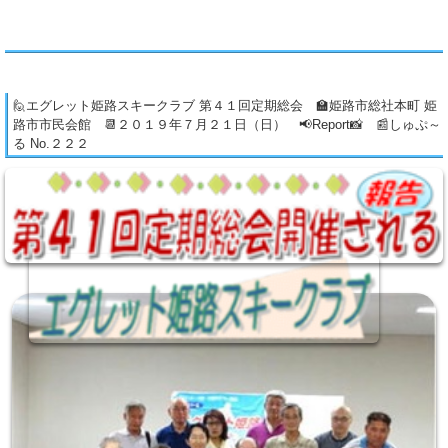
🙋エグレット姫路スキークラブ 第４１回定期総会 🏫姫路市総社本町 姫
路市市民会館 📆２０１９年７月２１日（日） 📢Report📸 📰しゅぷ～
る No.２２２