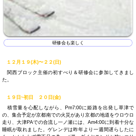
研修会も楽しく
１２月１９(木)〜２２(日)
関西ブロック主催の初すべり＆研修会に参加してきまし
た。
１９日~初日 ２０日(金)
積雪量を心配しながら、Pm7:00に姫路を出発し草津で
の、集合予定が京都南での火災があり京都の地道をウロウロ
走り、大津PAでの合流し一ノ瀬には、Am4:00に到着十分な
睡眠が取れました。ゲレンデは昨年より一週間遅らしたに