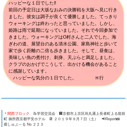
ハッピーな１日でした‼
前回の予定日は大坂なおみの決勝戦を大阪へ見に行き
ました。彼女は調子が良くて優勝しました。てっきり
ウォーキングは終わったと思っていました。しかし、
姫路は雨で延期になっていました。それで今回参加で
きました。ウォーキングはO村さんと二人でした。海
ぎわの道、展望台のある清水公園、家島神社と歩いて
家で歩く距離の二倍も歩きました。そして、昼食は、
美味しい魚の煮付け、刺身、天ぷらと満足しました。
クラブのおかげでこうして、出かける機会があること
に感謝しています。
ハッピーな気分の１日でした。 Ｈ行
＊関西ブロック
📝学習交流会 🏢京都市上京区烏丸通上長者町上る龍前
町 御所西京都平安ホテル 📆 ２０１９年９月７日（土） 📢Report📸
📰しゅぷ～る No.２２３