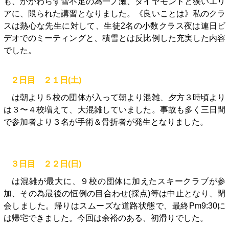
も、かかわらず雪不足の為一ノ瀬、ダイヤモンドと狭いエリ
アに、限られた講習となりました。《良いことは》私のクラ
スは熱心な先生に対して、生徒2名の小数クラス夜は連日ビ
デオでのミーティングと、積雪とは反比例した充実した内容
でした。
２日目 ２１日(土)
は朝より５校の団体が入って朝より混雑、夕方３時頃より
は３〜４校増えて、大混雑していました。事故も多く三日間
で参加者より３名が手術＆骨折者が発生となりました。
３日目 ２２日(日)
は混雑が最大に、９校の団体に加えたスキークラブが参
加、その為最後の恒例の目合わせ(採点)等は中止となり、閉
会しました。帰りはスムーズな道路状態で、最終Pm9:30に
は帰宅できました。今回は余裕のある、初滑りでした。