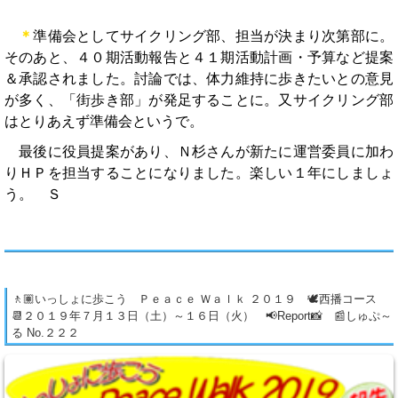
＊
準備会としてサイクリング部、担当が決まり次第部に。
そのあと、４０期活動報告と４１期活動計画・予算など提案
＆承認されました。討論では、体力維持に歩きたいとの意見
が多く、「街歩き部」が発足することに。又サイクリング部
はとりあえず準備会というで。
最後に役員提案があり、Ｎ杉さんが新たに運営委員に加わ
りＨＰを担当することになりました。楽しい１年にしましょ
う。 Ｓ
🚶🏽いっしょに歩こう Ｐｅａｃｅ Ｗａｌｋ ２０１９ 🕊西播コース
📆２０１９年７月１３日（土）～１６日（火） 📢Report📸 📰しゅぷ～
る No.２２２