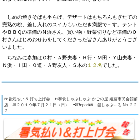
しめの焼きそばも平らげ、デザートはもちろんもぎたての
完熟の桃、差し入れのスイカもいただき満腹で～す。テント
やＢＢＱの準備のＮ浜さん、買い物・野菜切りなど準備のＯ
村さんはじめおせわをしてくださった皆さんありがとうござ
いました。
ちなみに参加はＯ村・Ａ野夫妻・Ｈ行・Ｍ田・Ｙ山夫妻・
Ｎ浜・Ｉ田・０道・Ａ野友人・Ｓ木の
１２名
でした。
🍺暑気払い & 打ち上げ会 🍴和食しゃぶしゃぶ かごの屋 姫路市民会館前
店 📆２０１９年７月２１日（日） 📢Report📸 📰しゅぷ～る No.２２
２