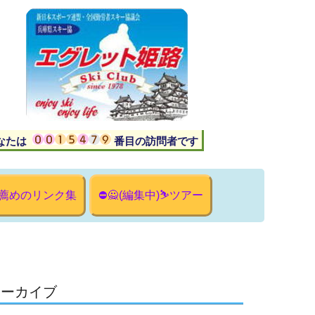
あなたは 番目の訪問者です
薦めのリンク集
⛔🙅(編集中)⛷ツアー
年アーカイブ