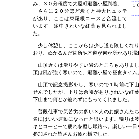
み、３０分程度で大屋町避難小屋到着。
１
さらに２０分ほど歩くと神大ヒュッテ
があり、ここは東尾根コースと合流して
います。途中きれいな紅葉も見られまし
た。
少し休憩し、ここからは少し道も険しくなり
おり、ぬかるんだ箇所や木道が何か所かあり濡
山頂近くは滑りやすい岩のところもありまし
頂は風が強く寒いので、避難小屋で昼食タイム
山頂で記念撮影をし、寒いので１時前に下山
せんでしたが、下りは余裕がありきれいな紅
下山まで何とか崩れずにもってくれました。
普段仕事で気苦労の多い３人のお嬢さんたち
名にはいい運動になったと思います。帰りは
キとコーヒーで疲れを癒し帰路へ。楽しい一日
参加された皆さんお疲れ様でした。