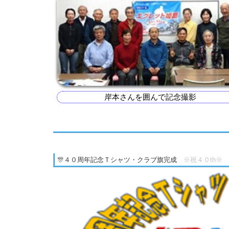
岸本さんを囲んで記念撮影
🎊４０周年記念Ｔシャツ・クラブ旗完成
※祝４０th※
