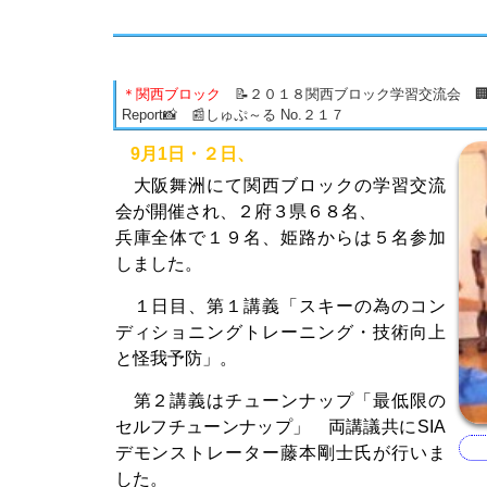
＊関西ブロック
📝２０１８関西ブロック学習交流会 🏢
Report📸 📰しゅぷ～る No.２１７
9月1日・２日、
大阪舞洲にて関西ブロックの学習交流
会が開催され、２府３県６８名、
兵庫全体で１９名、姫路からは５名参加
しました。
１日目、第１講義「スキーの為のコン
ディショニングトレーニング・技術向上
と怪我予防」。
第２講義はチューンナップ「最低限の
セルフチューンナップ」 両講議共にSIA
デモンストレーター藤本剛士氏が行いま
した。