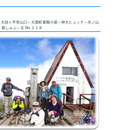
（大段ヶ平登山口～大屋町避難小屋～神大ヒュッテ～氷ノ山
 📰しゅぷ～る No.２１８