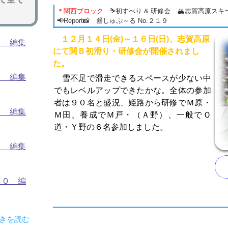
＊関西ブロック
⛷初すべり & 研修会 🏔志賀高原ス
📢Report📸 📰しゅぷ～る No.２１９
１２月１４日(金)～１６日(日)、志賀高原
４ 編集
にて関Ｂ初滑り・研修会が開催されまし
た。
３ 編集
雪不足で滑走できるスペースが少ない中
でもレベルアップできたかな。全体の参加
者は９０名と盛況、姫路から研修でＭ原・
２ 編集
Ｍ田、養成でＭ戸・（Ａ野）、一般でＯ
道・Ｙ野の６名参加しました。
１ 編集
６０ 編
続きを読む