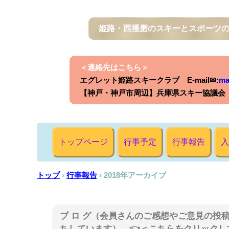
姫路・西播磨のスキーとスポーツ
＜連絡先はこちら＞
エグレット姫路スキークラブ E-mail✉:
ma
【神戸・神戸市周辺】兵庫県スキー協議会 E-
トップページ
行事予定
行事報告
入
トップ
›
行事報告
›
2018年アーカイブ
ブ ロ グ（会員さんのご感想やご意見の投
ちしています） 👈＜こちらをクリックし