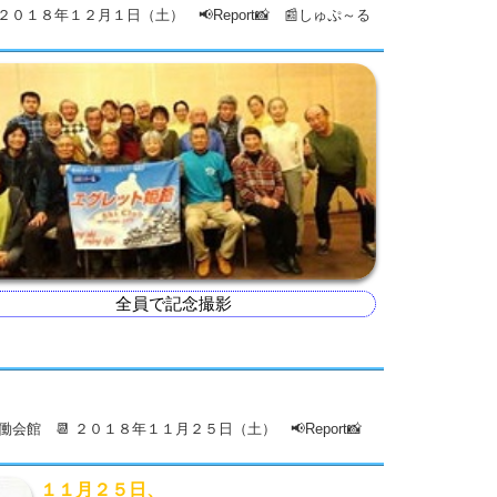
０１８年１２月１日（土） 📢Report📸 📰しゅぷ～る
全員で記念撮影
労働会館 📆 ２０１８年１１月２５日（土） 📢Report📸
１１月２５日、