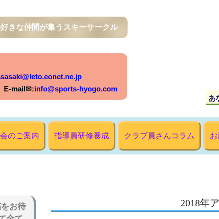
の好きな仲間が集うスキーサークル
sasaki@leto.eonet.ne.jp
mail✉:
info@sports-hyogo.com
会のご案内
指導員研修養成
クラブ員さんコラム
お
2018
稿をお待
て全て