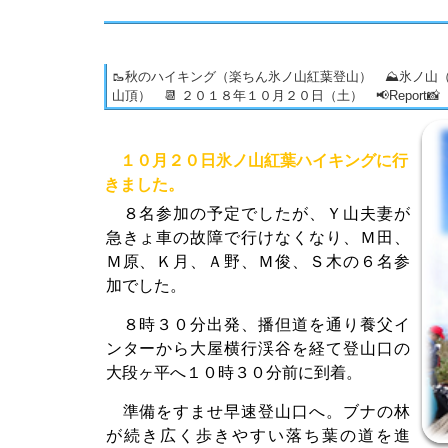
🥾秋のハイキング（楽ちん氷ノ山紅葉登山） ⛰氷ノ山
山頂） 📆 ２０１８年１０月２０日（土） 📢Report📸
１０月２０日氷ノ山紅葉ハイキングに行
きました。
８名参加の予定でしたが、Ｙ山夫妻が
急きょ車の故障で行けなくなり、Ｍ田、
Ｍ原、Ｋ月、Ａ野、Ｍ俊、Ｓ木の６名参
加でした。
８時３０分出発、播但道を通り養父イ
ンターから大屋横行渓谷を経て登山口の
大段ヶ平へ１０時３０分前に到着。
準備をすませ早速登山口へ。ブナの林
が続き広く歩きやすい落ち葉の道を進