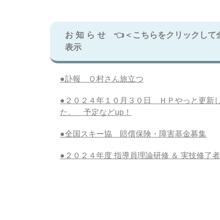
お 知 ら せ 👈＜こちらをクリックして
表示
●訃報 Ｏ村さん旅立つ
●２０２４年１０月３０日 ＨＰやっと更新
た。 予定などup！
●全国スキー協 賠償保険・障害基金募集
●２０２４年度 指導員理論研修 ＆ 実技修了者