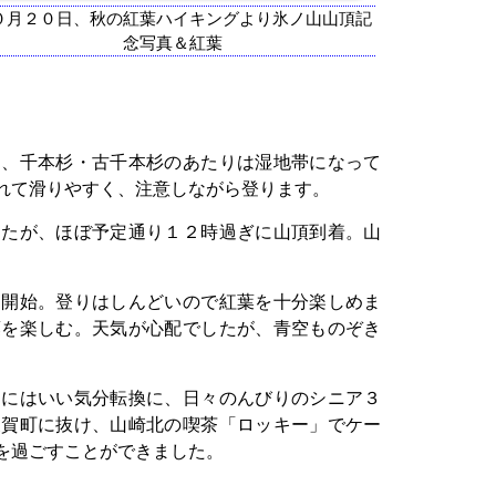
０月２０日、秋の紅葉ハイキングより氷ノ山山頂記
念写真＆紅葉
、千本杉・古千本杉のあたりは湿地帯になって
れて滑りやすく、注意しながら登ります。
たが、ほぼ予定通り１２時過ぎに山頂到着。山
。
開始。登りはしんどいので紅葉を十分楽しめま
葉を楽しむ。天気が心配でしたが、青空ものぞき
にはいい気分転換に、日々のんびりのシニア３
波賀町に抜け、山崎北の喫茶「ロッキー」でケー
を過ごすことができました。