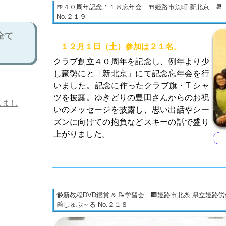
🍺４０周年記念＇１８忘年会 🍴姫路市魚町 新北京 📆 ２
No.２１９
全て
１２月１日（土）参加は２１名、
クラブ創立４０周年を記念し、例年より少
し豪勢にと「新北京」にて記念忘年会を行
いました。記念に作ったクラブ旗・T シャ
ツを披露。ゆきどりの豊田さんからのお祝
しまし
いのメッセージを披露し、思い出話やシー
ズンに向けての抱負などスキーの話で盛り
上がりました。
📹新教程DVD鑑賞 & 📝学習会 🏢姫路市北条 県立姫路
📰しゅぷ～る No.２１８