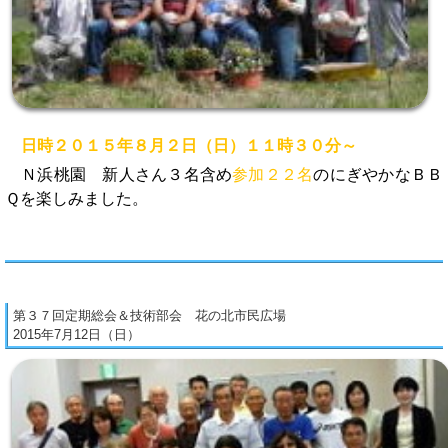
日時２０１５年８月２日（日）１１時３０分～
Ｎ浜桃園 新人さん３名含め
参加２２名
のにぎやかなＢＢ
Ｑを楽しみました。
第３７回定期総会＆技術部会 花の北市民広場
2015年7月12日（日）