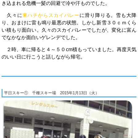
き込まれる危機一髪の回避で冷や汗ものでした。
久々に
東ハチからスカイバレー
に滑り降りる。雪も大降
り、おまけに雷も鳴り最悪の状態。しかし新雪３０ｃｍくら
い積もり面白い。久々のスカイバレーでしたが、変化に富ん
でなかなか面白いゲレンデでした。
２時、車に帰ると４～５０cm積もっていました。再度天気
のいい日に行こうと話しながら帰宅。
平日スキー① 千種スキー場 2015年1月13日（火）