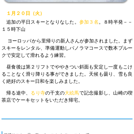
１月２０日（火）
追加の平日スキーとなりなした。
参加３名
。８時半発－－
１５時下山
ヨーロッパから里帰りの新人さんが参加されました。まず
スキーをレンタル、準備運動しパノラマコースで数本プルー
クで安定して滑れるよう練習。
昼食後は第２リフトでややきつい斜面も安定し一度もこけ
ることなく滑り降りる事ができました。天候も曇り、雪も良
く絶好のスキー日和を楽しみました。
帰る途中、
るり寺
の干支の
大絵馬
で記念撮影し、山崎の喫
茶店でケーキセットをいただき帰宅。