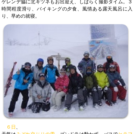
ゲレンデ脇に北キツネもお出迎え、しばらく撮影タイム。３
時間程度滑り、バイキングの夕食、風情ある露天風呂に入
り、早めの就寝。
６日
、