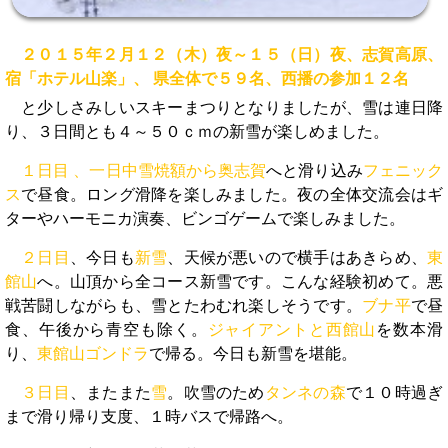
２０１５年２月１２（木）夜～１５（日）夜、志賀高原、
宿「ホテル山楽」、 県全体で５９名、西播の参加１２名
と少しさみしいスキーまつりとなりましたが、雪は連日降
り、３日間とも４～５０ｃｍの新雪が楽しめました。
１日目 、一日中雪焼額から奥志賀
へと滑り込み
フェニック
ス
で昼食。ロング滑降を楽しみました。夜の全体交流会はギ
ターやハーモニカ演奏、ビンゴゲームで楽しみました。
２日目
、今日も
新雪
、天候が悪いので横手はあきらめ、
東
館山
へ。山頂から全コース新雪です。こんな経験初めて。悪
戦苦闘しながらも、雪とたわむれ楽しそうです。
ブナ平
で昼
食、午後から青空も除く。
ジャイアントと西館山
を数本滑
り、
東館山ゴンドラ
で帰る。今日も新雪を堪能。
３日目
、またまた
雪
。吹雪のため
タンネの森
で１０時過ぎ
まで滑り帰り支度、１時バスで帰路へ。