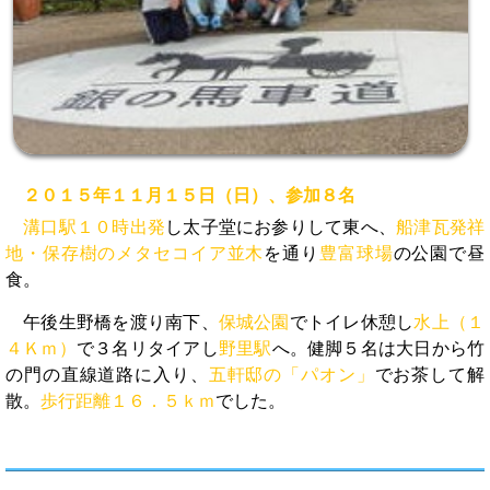
２０１５年１１月１５日（日）、参加８名
溝口駅１０時出発
し太子堂にお参りして東へ、
船津瓦発祥
地・保存樹のメタセコイア並木
を通り
豊富球場
の公園で昼
食。
午後生野橋を渡り南下、
保城公園
でトイレ休憩し
水上（１
４Ｋｍ）
で３名リタイアし
野里駅
へ。健脚５名は大日から竹
の門の直線道路に入り、
五軒邸の「パオン」
でお茶して解
散。
歩行距離１６．５ｋｍ
でした。