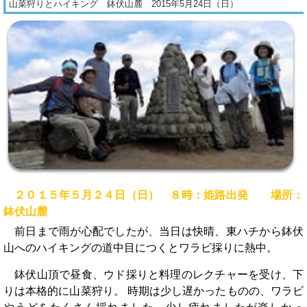
山菜狩りとハイキング 鉢伏山麓 2015年5月24日（日）
２０１５年５月２４日（日） ８時：姫路出発 場所：
鉢伏山麓
前日まで雨が心配でしたが、当日は快晴、東ハチから鉢伏
山へのハイキングの道中目につくとワラビ採りに熱中。
鉢伏山頂で昼食、ウド採りと料理のレクチャーを受け、下
りは本格的に山菜狩り。 時期は少し遅かったものの、ワラビ