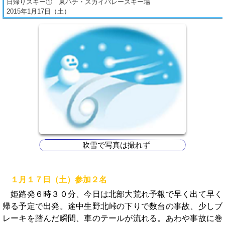
日帰りスキー① 東ハチ・スカイバレースキー場
2015年1月17日（土）
吹雪で写真は撮れず
１月１７日（土）参加２名
姫路発６時３０分、今日は北部大荒れ予報で早く出て早く
帰る予定で出発。途中生野北峠の下りで数台の事故、少しブ
レーキを踏んだ瞬間、車のテールが流れる。あわや事故に巻