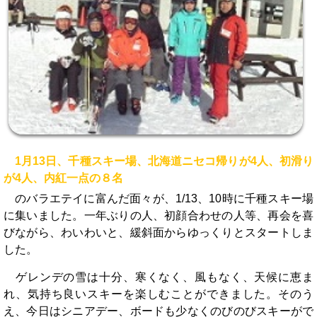
1月13日、千種スキー場、北海道ニセコ帰りが4人、初滑り
が4人、内紅一点の８名
のバラエテイに富んだ面々が、1/13、10時に千種スキー場
に集いました。一年ぶりの人、初顔合わせの人等、再会を喜
びながら、わいわいと、緩斜面からゆっくりとスタートしま
した。
ゲレンデの雪は十分、寒くなく、風もなく、天候に恵ま
れ、気持ち良いスキーを楽しむことができました。そのう
え、今日はシニアデー、ボードも少なくのびのびスキーがで