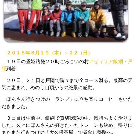
２０１５年３月１９（木）～２２（日）
１９日の昼姫路発２０時ごろこいの村
アぜィリア飯綱・戸
隠
到着
２０日、２１日と戸隠で隅々まで全コース滑る。最高の天
気に恵まれ、めのう山頂からの絶景に感動。
ほんさん行きつけの「ランプ」に立ち寄りコーヒーもいた
だきました。
３日目は午前中、飯綱で貸切状態の中、気持ちよく滑りま
した。久々にほんさんの好きだったトレーンも決め、帰りに
またまた行きつけの「大久保茶屋」で昼食し帰路へ。