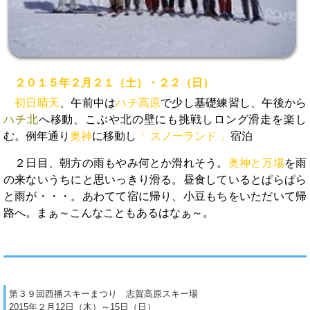
２０１５年２月２１（土）・２２（日）
初日晴天
、午前中は
ハチ高原
で少し基礎練習し、午後から
ハチ北
へ移動、こぶや北の壁にも挑戦しロング滑走を楽し
む。例年通り
奥神
に移動し
「 スノーランド 」
宿泊
２日目、朝方の雨もやみ何とか滑れそう。
奥神と万場
を雨
の来ないうちにと思いっきり滑る。昼食しているとぱらぱら
と雨が・・・。あわてて宿に帰り、小豆もちをいただいて帰
路へ。まぁ～こんなこともあるはなぁ～。
第３９回西播スキーまつり 志賀高原スキー場
2015年２月12日（木）～15日（日）