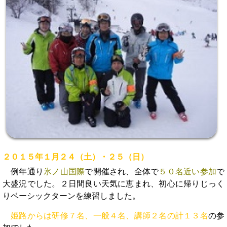
２０１５年１月２４（土）・２５（日）
例年通り
氷ノ山国際
で開催され、全体で
５０名近い参加
で
大盛況でした。２日間良い天気に恵まれ、初心に帰りじっく
りベーシックターンを練習しました。
姫路からは研修７名、一般４名、講師２名の計１３名
の参