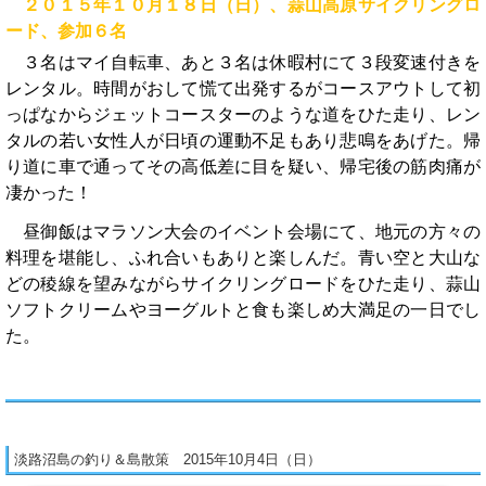
２０１５年１０月１８日（日）、蒜山高原サイクリングロ
ード、参加６名
３名はマイ自転車、あと３名は休暇村にて３段変速付きを
レンタル。時間がおして慌て出発するがコースアウトして初
っぱなからジェットコースターのような道をひた走り、レン
タルの若い女性人が日頃の運動不足もあり悲鳴をあげた。帰
り道に車で通ってその高低差に目を疑い、帰宅後の筋肉痛が
凄かった！
昼御飯はマラソン大会のイベント会場にて、地元の方々の
料理を堪能し、ふれ合いもありと楽しんだ。青い空と大山な
どの稜線を望みながらサイクリングロードをひた走り、蒜山
ソフトクリームやヨーグルトと食も楽しめ大満足の一日でし
た。
淡路沼島の釣り＆島散策 2015年10月4日（日）