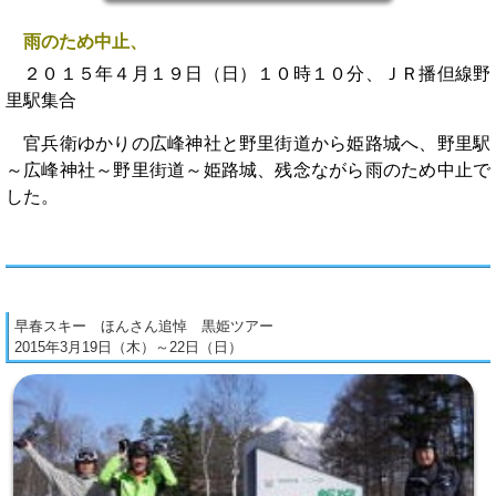
雨のため中止、
２０１５年４月１９日（日）１０時１０分、ＪＲ播但線野
里駅集合
官兵衛ゆかりの広峰神社と野里街道から姫路城へ、野里駅
～広峰神社～野里街道～姫路城、残念ながら雨のため中止で
した。
早春スキー ほんさん追悼 黒姫ツアー
2015年3月19日（木）～22日（日）