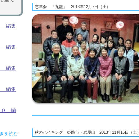
忘年会 「九龍」 2013年12月7日（土）
４ 編集
３ 編集
２ 編集
１ 編集
６０ 編
秋のハイキング 姫路市・岩屋山 2013年11月16日（土
続きを読む