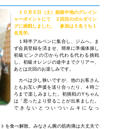
１０月５日（土）姫路中地のグレイシ
ャーポイントにて ２回目のボルダリン
グに挑戦しました。 参加は５名うち１
名見学。
１時半アルペンに集合し、ジムへ。ま
ず会員登録を済ませ、簡単に準備体操し
初級ピンクの①から代わる代わる挑戦
し、初級オレンジの途中までクリアー、
あとは次回のお楽しみです。
カベは少し狭いですが、他のお客さん
ともお互い声援を送り合ったり、４時ご
ろまで楽しみました。初挑戦のYちゃん
は「思ったより登ることが出来ました。
できないとついついムキになっ
トを食べ解散。みなさん腕の筋肉痛は大丈夫で