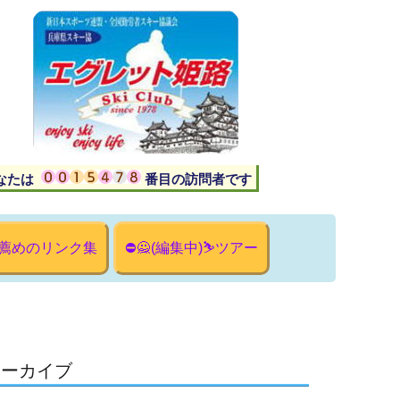
あなたは 番目の訪問者です
薦めのリンク集
⛔🙅(編集中)⛷ツアー
年アーカイブ