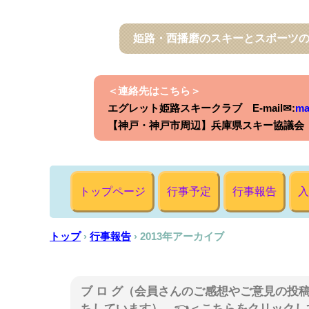
姫路・西播磨のスキーとスポーツ
＜連絡先はこちら＞
エグレット姫路スキークラブ E-mail✉:
ma
【神戸・神戸市周辺】兵庫県スキー協議会 E-
トップページ
行事予定
行事報告
入
トップ
›
行事報告
›
2013年アーカイブ
ブ ロ グ（会員さんのご感想やご意見の投
ちしています） 👈＜こちらをクリックし