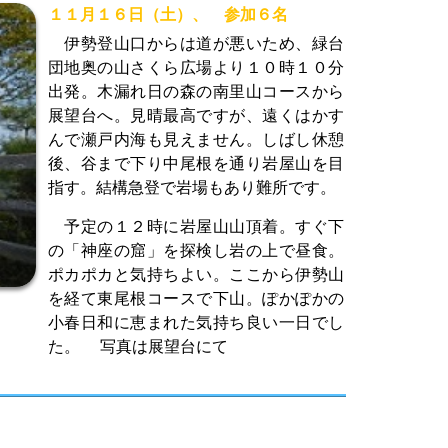
１１月１６日（土）、 参加６名
伊勢登山口からは道が悪いため、緑台
団地奥の山さくら広場より１０時１０分
出発。木漏れ日の森の南里山コースから
展望台へ。見晴最高ですが、遠くはかす
んで瀬戸内海も見えません。しばし休憩
後、谷まで下り中尾根を通り岩屋山を目
指す。結構急登で岩場もあり難所です。
予定の１２時に岩屋山山頂着。すぐ下
の「神座の窟」を探検し岩の上で昼食。
ポカポカと気持ちよい。ここから伊勢山
を経て東尾根コースで下山。ぽかぽかの
小春日和に恵まれた気持ち良い一日でし
た。 写真は展望台にて