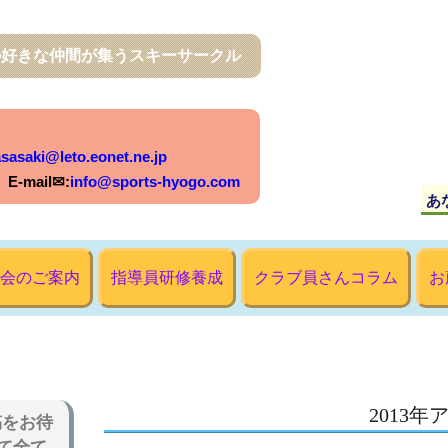
の好きな仲間が集うスキーサークル
sasaki@leto.eonet.ne.jp
mail✉:
info@sports-hyogo.com
会のご案内
指導員研修養成
クラブ員さんコラム
お
2013
稿をお待
て全て