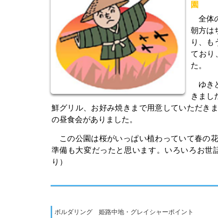
園
全体の
朝方は
り、も
ており
た。
ゆきど
きまし
鮮グリル、お好み焼きまで用意していただき
の昼食会がありました。
この公園は桜がいっぱい植わっていて春の花
準備も大変だったと思います。いろいろお世
り）
ボルダリング 姫路中地・グレイシャーポイント