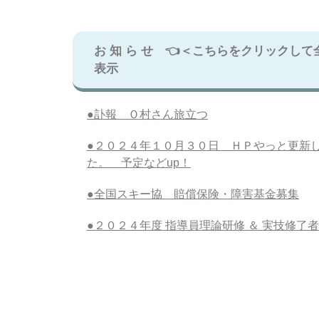
お 知 ら せ 👈＜こちらをクリックして
表示
●訃報 Ｏ村さん旅立つ
●２０２４年１０月３０日 ＨＰやっと更新
た。 予定などup！
●全国スキー協 賠償保険・障害基金募集
●２０２４年度 指導員理論研修 ＆ 実技修了者