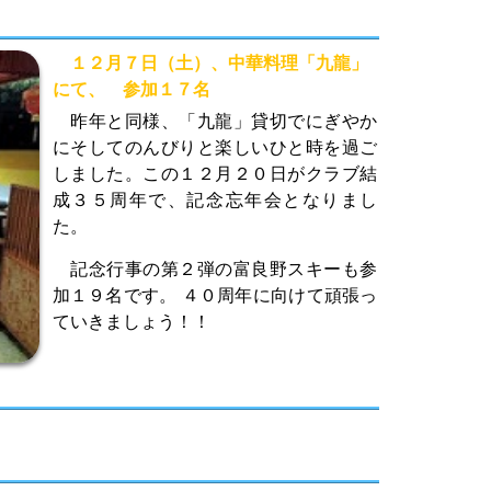
１２月７日（土）、中華料理「九龍」
にて、 参加１７名
昨年と同様、「九龍」貸切でにぎやか
にそしてのんびりと楽しいひと時を過ご
しました。この１２月２０日がクラブ結
成３５周年で、記念忘年会となりまし
た。
記念行事の第２弾の富良野スキーも参
加１９名です。 ４０周年に向けて頑張っ
ていきましょう！！
）