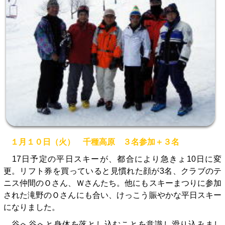
１月１０日（火） 千種高原 ３名参加＋３名
17日予定の平日スキーが、都合により急きょ10日に変
更。リフト券を買っていると見慣れた顔が3名、クラブのテ
ニス仲間のＯさん、Ｗさんたち。他にもスキーまつりに参加
された滝野のＯさんにも合い、けっこう賑やかな平日スキー
になりました。
谷へ谷へと身体を落とし込むことを意識し滑り込みまし