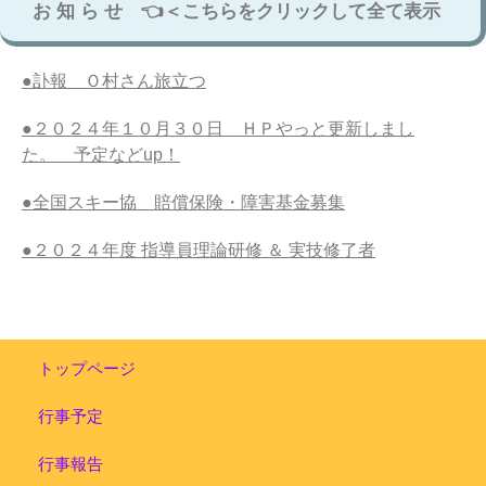
お 知 ら せ 👈＜こちらをクリックして全て表示
●訃報 Ｏ村さん旅立つ
●２０２４年１０月３０日 ＨＰやっと更新しまし
た。 予定などup！
●全国スキー協 賠償保険・障害基金募集
●２０２４年度 指導員理論研修 ＆ 実技修了者
トップページ
行事予定
行事報告