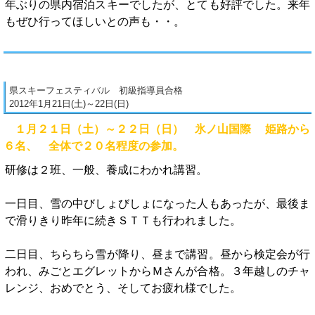
年ぶりの県内宿泊スキーでしたが、とても好評でした。来年
もぜひ行ってほしいとの声も・・。
県スキーフェスティバル 初級指導員合格
2012年1月21日(土)～22日(日)
１月２１日（土）～２２日（日） 氷ノ山国際 姫路から
６名、 全体で２０名程度の参加。
研修は２班、一般、養成にわかれ講習。
一日目、雪の中びしょびしょになった人もあったが、最後ま
で滑りきり昨年に続きＳＴＴも行われました。
二日目、ちらちら雪が降り、昼まで講習。昼から検定会が行
われ、みごとエグレットからＭさんが合格。３年越しのチャ
レンジ、おめでとう、そしてお疲れ様でした。