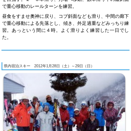
で重心移動のレールターンを練習。
昼食をすませ奧神に戻り、コブ斜面なども滑り、中間の廊下
で重心移動による先落とし、傾き、外足過重などみっちり練
習。あっという間に４時。よく滑りよく練習した一日でし
た。
県内宿泊スキー 2012年1月28日（土）～29日（日）