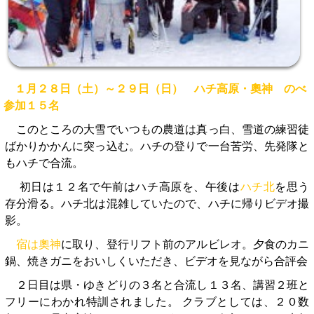
１月２８日（土）～２９日（日） ハチ高原・奧神 のべ
参加１５名
このところの大雪でいつもの農道は真っ白、雪道の練習徒
ばかりかかんに突っ込む。ハチの登りで一台苦労、先発隊と
もハチで合流。
初日は１２名で午前はハチ高原を、午後は
ハチ北
を思う
存分滑る。ハチ北は混雑していたので、ハチに帰りビデオ撮
影。
宿は奧神
に取り、登行リフト前のアルビレオ。夕食のカニ
鍋、焼きガニをおいしくいただき、ビデオを見ながら合評会
２日目は県・ゆきどりの３名と合流し１３名、講習２班と
フリーにわかれ特訓されました。 クラブとしては、２０数