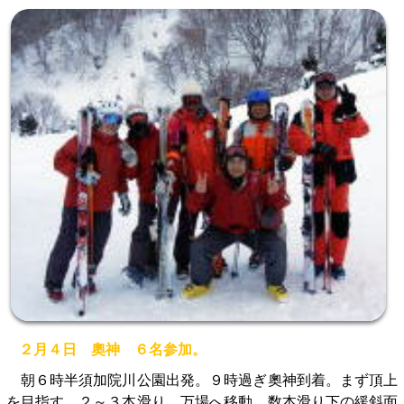
２月４日 奧神 ６名参加。
朝６時半須加院川公園出発。９時過ぎ奧神到着。まず頂上
を目指す。２～３本滑り、万場へ移動、数本滑り下の緩斜面