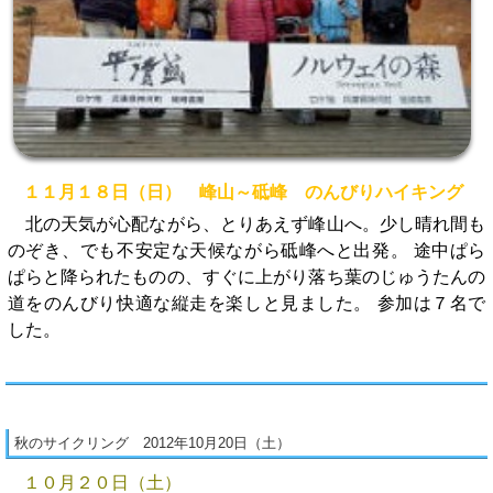
１１月１８日（日） 峰山～砥峰 のんびりハイキング
北の天気が心配ながら、とりあえず峰山へ。少し晴れ間も
のぞき、でも不安定な天候ながら砥峰へと出発。 途中ぱら
ぱらと降られたものの、すぐに上がり落ち葉のじゅうたんの
道をのんびり快適な縦走を楽しと見ました。 参加は７名で
した。
秋のサイクリング 2012年10月20日（土）
１０月２０日（土）