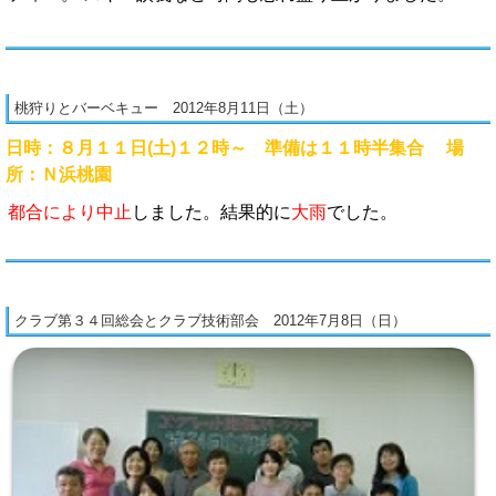
桃狩りとバーベキュー 2012年8月11日（土）
日時：８月１１日(土)１２時～ 準備は１１時半集合 場
所：Ｎ浜桃園
都合により中止
しました。結果的に
大雨
でした。
クラブ第３４回総会とクラブ技術部会 2012年7月8日（日）