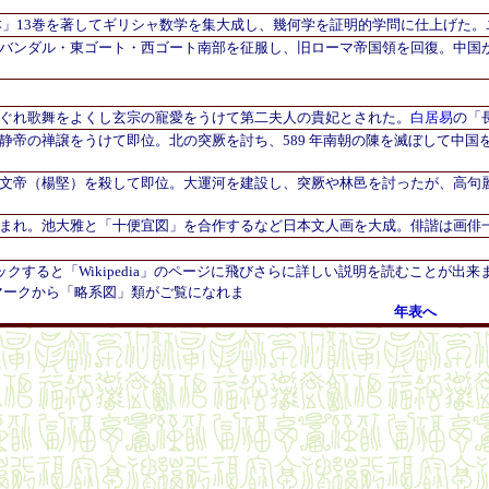
本」13巻を著してギリシャ数学を集大成し、幾何学を証明的学問に仕上げた
バンダル・東ゴート・西ゴート南部を征服し、旧ローマ帝国領を回復。中国
ぐれ歌舞をよくし玄宗の寵愛
をうけて第二夫人の貴妃とされた。
白居易
の「
静帝の禅譲をうけて即位。北の突厥
を討ち、589 年南朝の陳を滅ぼして中
文帝（楊堅）を殺して即位。大運河を建設し、突厥や林邑
を討ったが、高句
まれ。池大雅と「十便宜図」を合作するなど日本文人画を大成。俳諧は画俳
ックすると「Wikipedia」のページに飛びさらに詳しい説明を読むことが
マークから「略系図」類がご覧になれま
年表へ