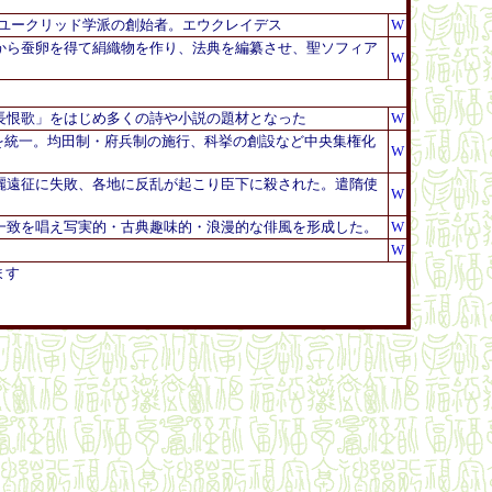
。ユークリッド学派の創始者。
エウクレイデス
W
から蚕卵を得て絹織物を作り、法典を編纂
させ、聖ソフィア
W
長恨歌」をはじめ多くの詩や小説の題材となった
W
国を統一。均田制・府兵制の施行、科挙の創設など中央集権化
W
麗
遠征に失敗、各地に反乱が起こり臣下に殺された。遣隋使
W
一致を唱え写実的・古典趣味的・浪漫的な俳風を形成した。
W
W
出来ます