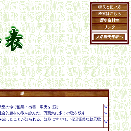
特長と使い方
検索はこちら
歴史資料
室
リンク
人名歴史年表へ
説
天皇の命で熊襲・出雲・蝦夷を征討
W
社会的題材の歌を詠んだ。万葉集に多くの歌を残す
W
を旅したことが知られる。短歌にすぐれ、清澄優美な叙景歌
W