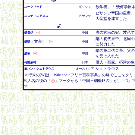
数学者。「 幾何学原
ユークリッド
ギリシャ
ビザンツ帝国の皇帝。
ユスティニアヌス
ビザンツ
大聖堂を建立した
よ
㊥
唐の
玄宗
の妃。才色す
中国
楊貴妃
隋の初代皇帝。北周の
（文帝）
㊥
中国
楊堅
に努力した
隋の第二代皇帝。父の
㊥
中国
煬帝
を受け入れた
俳人・画家。摂津の生
与謝蕪村
日本
シュトラウス
ヨハン・シュトラウス
オーストリア
※行末の[W]は
「Wikipediaフリー百科事典」
の略でここをクリ
※人名の後の「
㊥
」マークから「中国王朝概略図」が、「
D
」
す