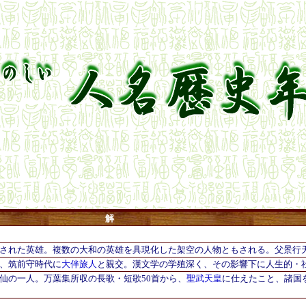
解 
された英雄。複数の大和の英雄を具現化した架空の人物ともされる。父景行
、筑前守時代に
大伴旅人
と親交。漢文学の学殖深く、その影響下に人生的・
仙の一人。万葉集所収の長歌・短歌50首から、
聖武天皇
に仕えたこと、諸国