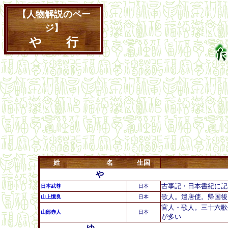
【人物解説のペー
ジ】
や 行
姓 名
生国
や
古事記・日本書紀に記
日本武尊
日本
歌人。遣唐使。帰国後
山上憶良
日本
官人・歌人。三十六歌
山部赤人
日本
が多い
ゆ