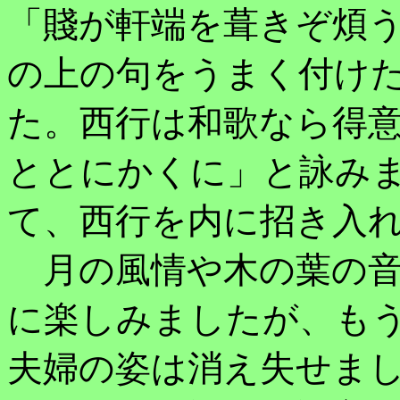
「賤が軒端を葺きぞ煩
の上の句をうまく付け
た。西行は和歌なら得
ととにかくに」と詠み
て、西行を内に招き入
月の風情や木の葉の音
に楽しみましたが、も
夫婦の姿は消え失せま