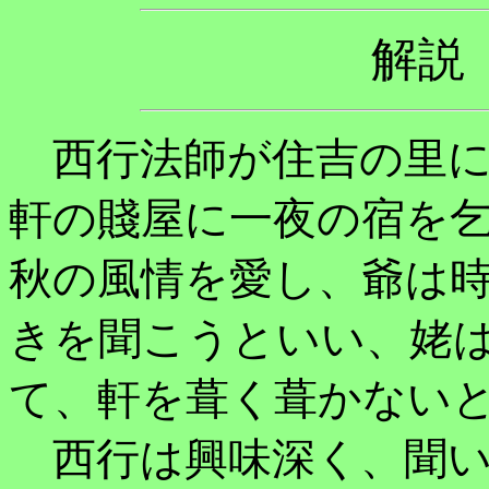
解
西行法師が住吉の里に
軒の賤屋に一夜の宿を
秋の風情を愛し、爺は
きを聞こうといい、姥
て、軒を葺く葺かない
西行は興味深く、聞い