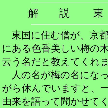
解 説 東
東国に住む僧が、京都
にある色香美しい梅の
云う名だと教えてくれ
人の名が梅の名になっ
がら休んでいますと、
由来を語って聞かせて