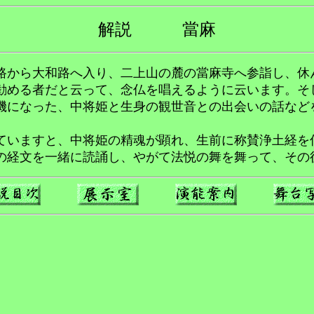
解説 當麻
から大和路へ入り、二上山の麓の當麻寺へ参詣し、休
勧める者だと云って、念仏を唱えるように云います。そ
機になった、中将姫と生身の観世音との出会いの話など
いますと、中将姫の精魂が顕れ、生前に称賛浄土経を
の経文を一緒に読誦し、やがて法悦の舞を舞って、その