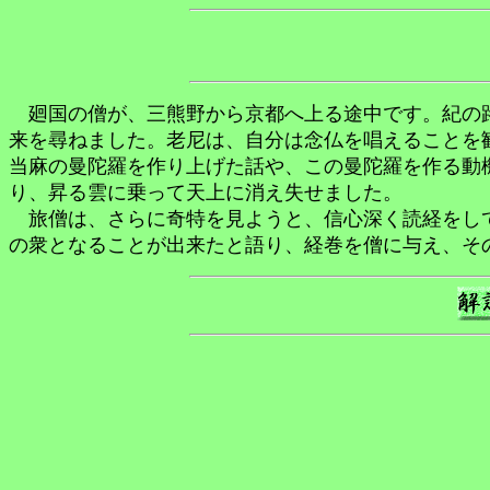
廻国の僧が、三熊野から京都へ上る途中です。紀の路
来を尋ねました。老尼は、自分は念仏を唱えることを
当麻の曼陀羅を作り上げた話や、この曼陀羅を作る動
り、昇る雲に乗って天上に消え失せました。
旅僧は、さらに奇特を見ようと、信心深く読経をして
の衆となることが出来たと語り、経巻を僧に与え、そ