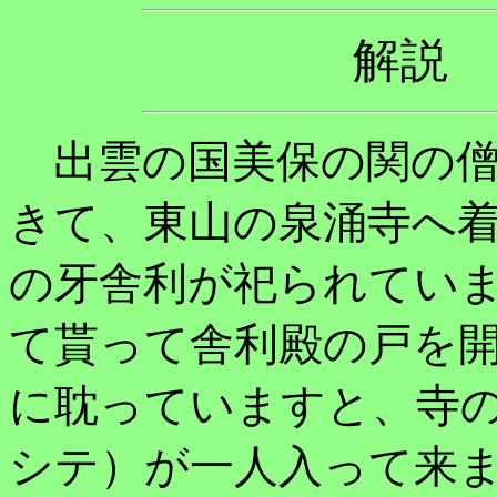
解説
出雲の国美保の関の僧
きて、東山の泉涌寺へ
の牙舎利が祀られてい
て貰って舎利殿の戸を
に耽っていますと、寺
シテ）が一人入って来