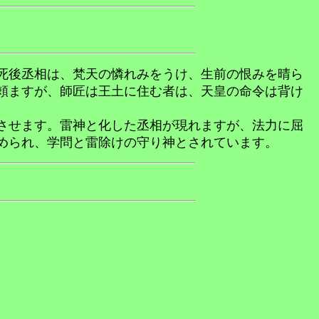
死後丞相は、梵天の憐れみをうけ、生前の恨みを晴ら
頼ますが、師匠は王土に住む者は、天皇の命令は背け
させます。雷神と化した丞相が現れますが、法力に屈
められ、学問と雷除けの守り神とされています。