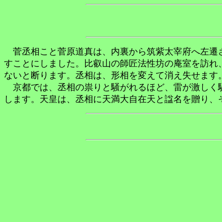
菅丞相こと菅原道真は、内裏から筑紫太宰府へ左遷さ
すことにしました。比叡山の師匠法性坊の庵室を訪れ
ないと断ります。丞相は、形相を変えて消え失せます
京都では、丞相の祟りと騒がれるほど、雷が激しく騒
します。天皇は、丞相に天満大自在天と諡名を贈り、