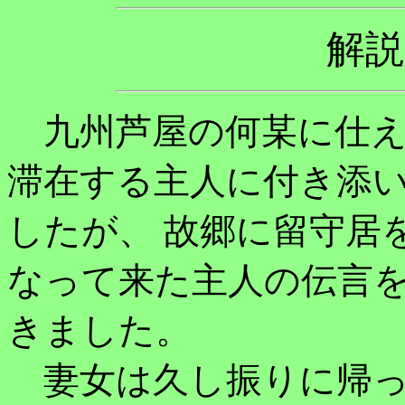
解
九州芦屋の何某に仕え
滞在する主人に付き添
したが、 故郷に留守居
なって来た主人の伝言
きました。
妻女は久し振りに帰っ