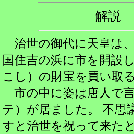
解説
治世の御代に天皇は、臣
国住吉の浜に市を開設し
こし）の財宝を買い取
市の中に姿は唐人で言
テ）が居ました。 不思
すと治世を祝って来た