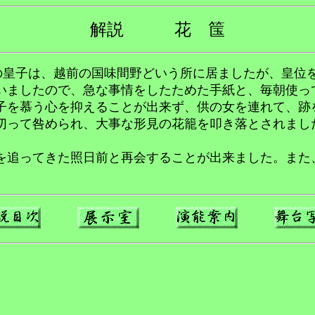
解説 花 筺
の皇子は、越前の国味間野どいう所に居ましたが、皇位
ましたので、急な事情をしたためた手紙と、毎朝使っ
子を慕う心を抑えることが出来ず、供の女を連れて、跡
って咎められ、大事な形見の花籠を叩き落とされまし
追ってきた照日前と再会することが出来ました。また