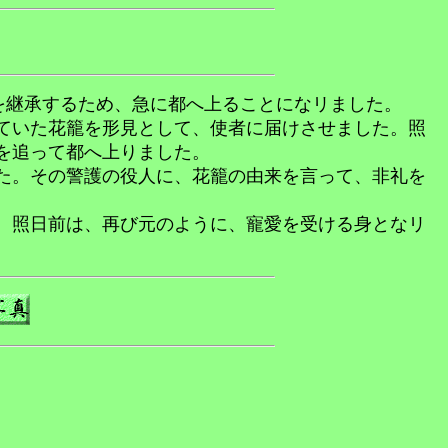
を継承するため、急に都へ上ることになリました。
ていた花籠を形見として、使者に届けさせました。照
を追って都へ上りました。
た。その警護の役人に、花籠の由来を言って、非礼を
、照日前は、再び元のように、寵愛を受ける身となリ