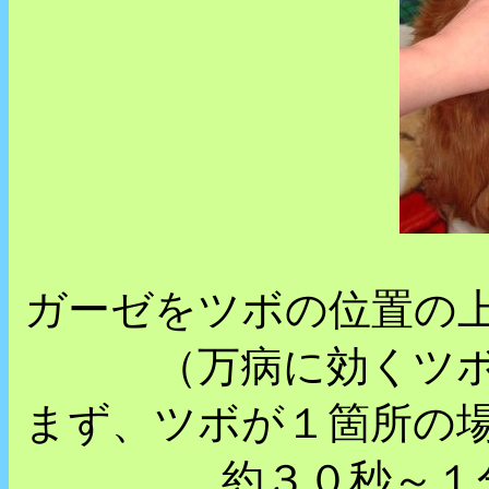
ガーゼをツボの位置の
（万病に効くツ
まず、ツボが１箇所の
約３０秒～１