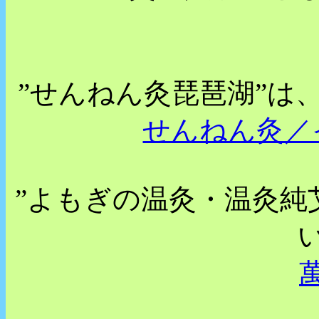
”せんねん灸琵琶湖”は
せんねん灸／
”よもぎの温灸・温灸純