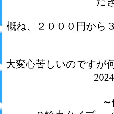
だ
概ね、２０００円から
大変心苦しいのですが
202
～