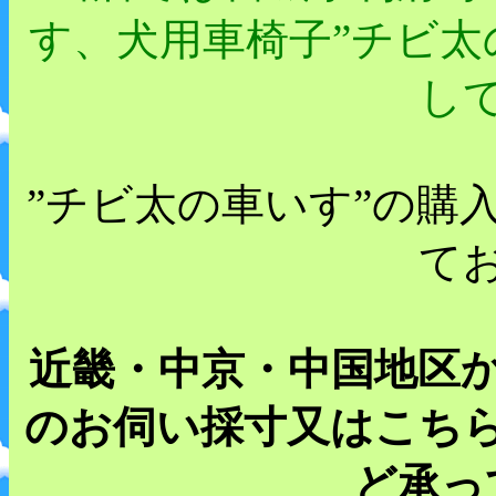
す、犬用車椅子”チビ太
し
”チビ太の車いす”の購
て
近畿・中京・中国地区
のお伺い採寸又はこち
ど承っ