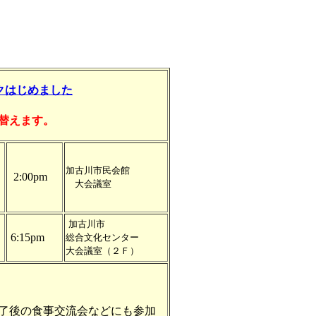
クはじめました
替えます。
加古川市民会館
2:00pm
大会議室
加古川市
6:15pm
総合文化センター
大会議室（２Ｆ）
了後の食事交流会などにも参加