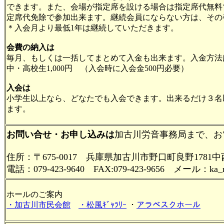
できます。また、会場が指定席を設ける場合は指定席代無料
定席代免除で参加出来ます。継続会員にならない方は、その都
＊入会月より最低1年は継続していただきます。
会費の納入は
毎月、もしくは一括してまとめて入金も出来ます。入金方法は
中・高校生1,000円 （入会時に入会金500円必要）
入会は
小学生以上なら、どなたでも入会できます。出来るだけ３名
ます。
お問い合せ・お申し込みは
加古川労音事務局まで、お
住所：〒675-0017 兵庫県加古川市野口町良野17
電話：079-423-9640 FAX:079-423-9656 メール：ka_rouo
ホールのご案内
・加古川市民会館
・松風ｷﾞｬﾗﾘｰ
・
アラベスクホール