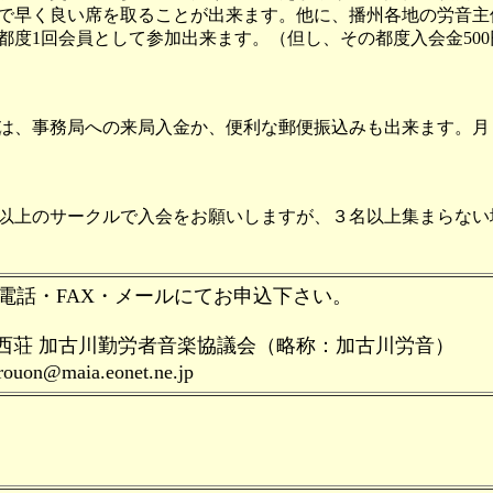
で早く良い席を取ることが出来ます。他に、播州各地の労音主
度1回会員として参加出来ます。（但し、その都度入会金50
、事務局への来局入金か、便利な郵便振込みも出来ます。月々の
以上のサークルで入会をお願いしますが、３名以上集まらない
電話・FAX・メールにてお申込下さい。
81中西荘 加古川勤労者音楽協議会（略称：加古川労音）
n@maia.eonet.ne.jp