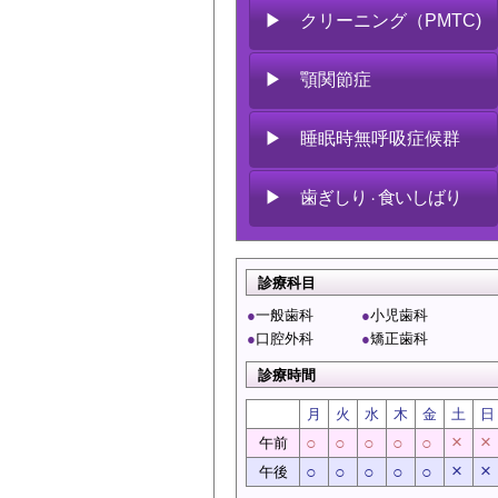
▶ クリーニング（PMTC)
▶ 顎関節症
▶ 睡眠時無呼吸症候群
▶
歯ぎしり
食いしばり
・
診療科目
●
一般歯科
●
小児歯科
●
口腔外科
●
矯正歯科
診療時間
月
火
水
木
金
土
日
×
×
○
○
○
○
○
午前
×
×
○
○
○
○
○
午後