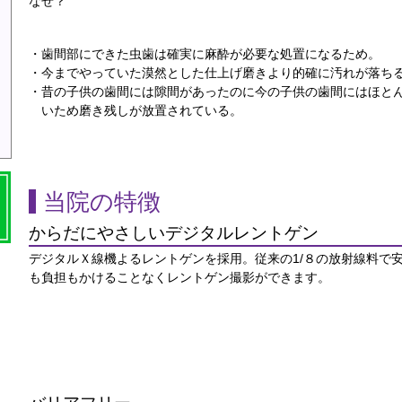
なぜ？
・歯間部にできた虫歯は確実に麻酔が必要な処置になるため。
・今までやっていた漠然とした仕上げ磨きより的確に汚れが落ち
・昔の子供の歯間には隙間があったのに今の子供の歯間にはほと
いため磨き残しが放置されている。
当院の特徴
からだにやさしいデジタルレントゲン
デジタルＸ線機よるレントゲンを採用。従来の1/８の放射線料で
も負担もかけることなくレントゲン撮影ができます。