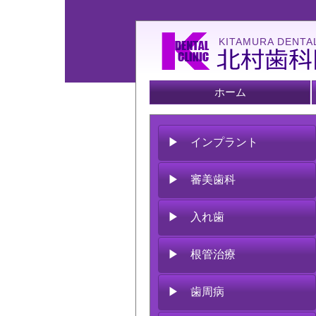
KITAMURA DENTAL
ホーム
▶ インプラント
▶ 審美歯科
▶ 入れ歯
▶ 根管治療
▶ 歯周病