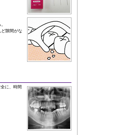
る。
んど隙間がな
安全に、時間