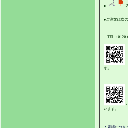
●
●ご注文は次
TEL：0120
す｡
います。
＊電話につきま