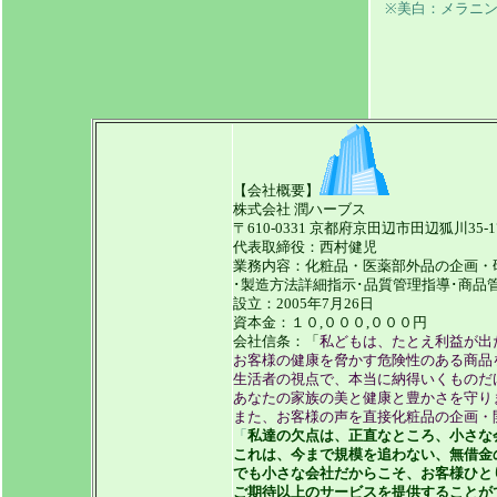
※美白：メラニ
【会社概要】
株式会社 潤ハーブス
〒610-0331 京都府京田辺市田辺狐川35-1
代表取締役：西村健児
業務内容：化粧品・医薬部外品の企画・
･製造方法詳細指示･品質管理指導･商品管
設立：2005年7月26日
資本金：１０,０００,０００円
会社信条：「
私どもは、たとえ利益が出
お客様の健康を脅かす危険性のある商品
生活者の視点で、本当に納得いくものだ
あなたの家族の美と健康と豊かさを守り
また、お客様の声を直接化粧品の企画・
「
私達の欠点は、正直なところ、小さな
これは、今まで規模を追わない、無借金
でも小さな会社だからこそ、お客様ひと
ご期待以上のサービスを提供することが