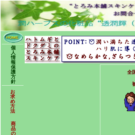
個
人
情
報
保
護
全
方
針
お
求
め
方
法
商
品
の