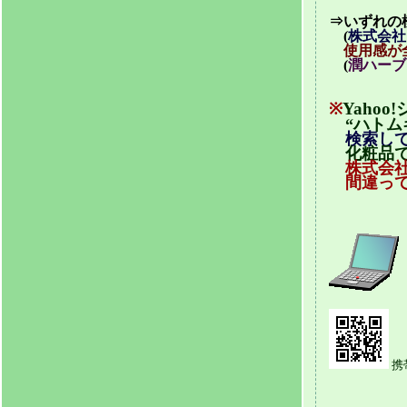
⇒いずれの
(
株式会社
使用感が
(
潤ハーブ
Yaho
※
“ハトム
検索して
化粧品で
株式会
間違って
携