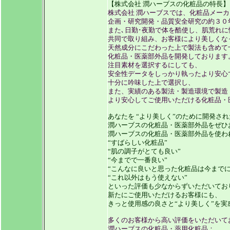
【株式会社 潤ハーブスの化粧品の特長】
株式会社 潤ハーブスでは、化粧品メー
企画・研究開発・品質安全研究の約３０
また､日勤･夜勤で体を酷使し、肌荒れ
共同で取り組み、お客様により美しくな
天然成分にこだわった上で製法も含めて
化粧品・医薬部外品を開発しております
注目素材を選択するにしても、
安全性データをしっかり執ったより安心
十分に吟味した上で選択し、
また、実績のある製法・製造環境で製造
より安心してご使用いただける化粧品・
あなたを “より美しく”のために開発され
潤ハーブスの化粧品・医薬部外品をぜひ
潤ハーブスの化粧品・医薬部外品を使わ
“すばらしい化粧品”
“肌の調子がとても良い”
“今までで一番良い”
“こんなに良いと思った化粧品は今までに
“これ以外はもう使えない”
といった評価も少なからずいただいてお
新たにご使用いただけるお客様にも、
きっと使用感の良さと“より美しく”を
多くのお客様から高い評価をいただいて
潤ハーブスの化粧品・薬用化粧品：