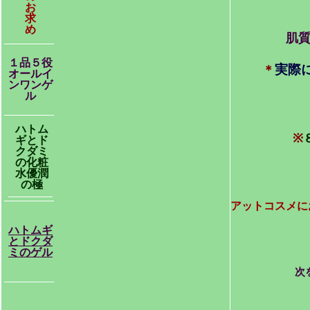
お
求
め
肌
１品５役
実際
＊
オールイ
ンワンゲ
ル
ハトム
※
ギとド
クダミ
の化粧
水優潤
の極
アットコスメに
ハトムギ
とドクダ
ミのゲル
次