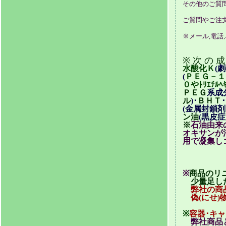
その他のご質
ご質問やご注
※メール,電話
※ 次 の 成
水酸化Ｋ
(劇
(
ＰＥＧ－１
０や
ﾄﾘｴﾁﾙﾍ
ＰＥＧ
系成
ル
)･
ＢＨＴ
･
(金属封鎖
ン油
(黒皮症
※
石油由来
オキサンが
用で凝集し
※
商品のリ
少量足した
弊社の商
偽(にせ)
※
容器･キ
弊社商品