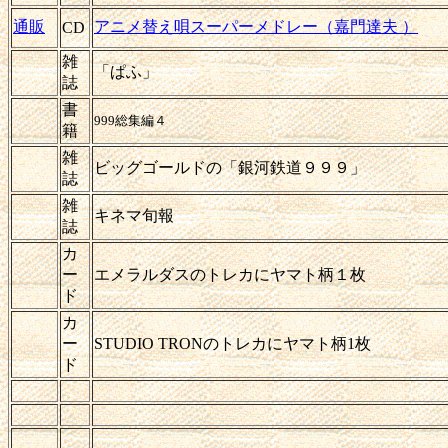
通販
アニメ替え唄スーパーメドレー（嘉門達夫 ）
CD
雑
「ぱふ」
誌
書
999総集編４
籍
雑
ビッグゴールドの「銀河鉄道９９９」
誌
雑
キネマ旬報
誌
カ
ー
エメラルダスのトレカにヤマト柄１枚
ド
カ
ー
STUDIO TRONのトレカにヤマト柄1枚
ド