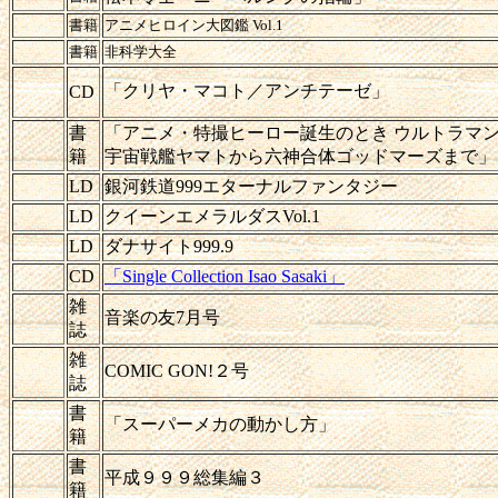
書籍
アニメヒロイン大図鑑 Vol.1
書籍
非科学大全
「クリヤ・マコト／アンチテーゼ」
CD
書
「アニメ・特撮ヒーロー誕生のとき ウルトラマ
籍
宇宙戦艦ヤマトから六神合体ゴッドマーズまで」
LD
銀河鉄道999エターナルファンタジー
LD
クイーンエメラルダスVol.1
LD
ダナサイト999.9
CD
「Single Collection Isao Sasaki」
雑
音楽の友7月号
誌
雑
COMIC GON!２号
誌
書
「スーパーメカの動かし方」
籍
書
平成９９９総集編３
籍