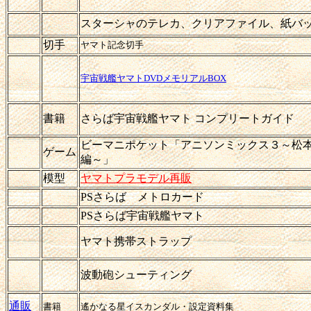
スターシャのテレカ、クリアファイル、紙バ
切手
ヤマト記念切手
宇宙戦艦ヤマトDVDメモリアルBOX
書籍
さらば宇宙戦艦ヤマト コンプリートガイド
ビーマニポケット「アニソンミックス３～松
ゲーム
編～」
模型
ヤマトプラモデル再販
PSさらば メトロカード
PS
さらば宇宙戦艦ヤマト
ヤマト携帯ストラップ
波動砲シューティング
通販
書籍
遙かなる星イスカンダル・設定資料集