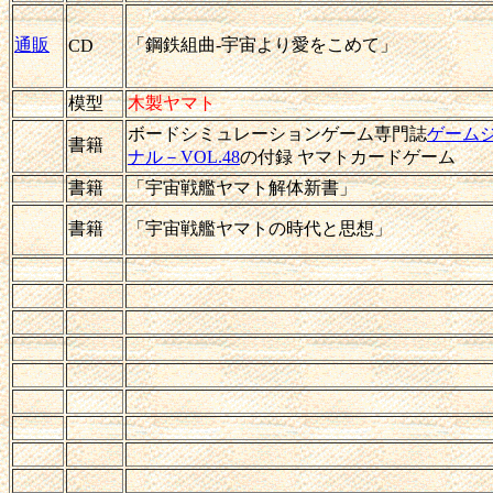
通販
「鋼鉄組曲-宇宙より愛をこめて」
CD
模型
木製ヤマト
ボードシミュレーションゲーム専門誌
ゲーム
書籍
ナル－VOL.48
の付録 ヤマトカードゲーム
書籍
「宇宙戦艦ヤマト解体新書」
書籍
「宇宙戦艦ヤマトの時代と思想」