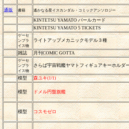
通販
書籍
遙かなる星イスカンダル・コミックアンソロジー
KINTETSU YAMATO パールカード
KINTETSU YAMATO 5 TICKETS
ゲーセ
ライトアップメカニックモデル３種
ンプラ
イス物
雑誌
月刊COMIC GOTTA
ゲーセ
さらば宇宙戦艦ヤマトフィギュアキーホルダー
ンプラ
イス物
模型
森ユキ(1/1)
模型
ドメル円盤旗艦
模型
コスモゼロ