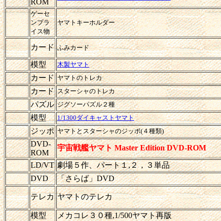
ROM
ゲーセ
ンプラ
ヤマトキーホルダー
イス物
カード
ふみカード
模型
木製ヤマト
カード
ヤマトのトレカ
カード
スターシャのトレカ
パズル
ジグソーパズル２種
模型
1/1300ダイキャストヤマト
ジッポ
ヤマトとスターシャのジッポ(４種類)
DVD-
宇宙戦艦ヤマト Master Edition DVD-ROM
ROM
LD/VT
劇場５作、パート１,２，３単品
DVD
「さらば」DVD
テレカ
ヤマトのテレカ
模型
メカコレ３０種,1/500ヤマト再版