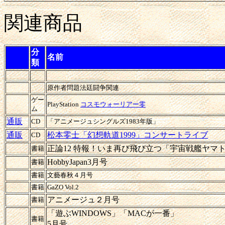
関連商品
分
名前
類
原作者問題法廷闘争関連
ゲー
PlayStation
コスモウォーリアー零
ム
通販
CD
「アニメージュシングルズ1983年版」
通販
松本零士「幻想軌道1999」コンサートライブ
CD
正論12 特報！いま再び飛び立つ「宇宙戦艦ヤマ
書籍
HobbyJapan3月号
書籍
書籍
文藝春秋４月号
書籍
GaZO Vol.2
アニメージュ２月号
書籍
「遊ぶWINDOWS」「MACが一番」
書籍
5月号