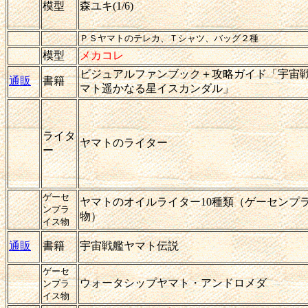
模型
森ユキ(1/6)
ＰＳヤマトのテレカ、Ｔシャツ、バッグ２種
模型
メカコレ
ビジュアルファンブック＋攻略ガイド「宇宙
通販
書籍
マト遥かなる星イスカンダル」
ライタ
ヤマトのライター
ー
ゲーセ
ヤマトのオイルライター10種類（ゲーセンプ
ンプラ
物）
イス物
通販
書籍
宇宙戦艦ヤマト伝説
ゲーセ
ウォータシップヤマト・アンドロメダ
ンプラ
イス物