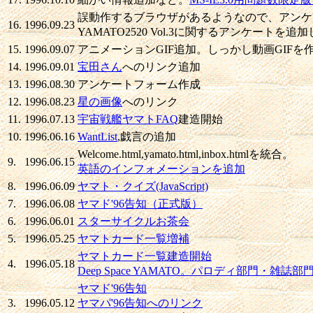
誤動作するブラウザがあるようなので、アンケ
16.
1996.09.23
YAMATO2520 Vol.3に関するアンケートを追
15.
1996.09.07
アニメーションGIF追加。しっかし動画GIFを作
14.
1996.09.01
宝田さん
へのリンク追加
13.
1996.08.30
アンケートフォーム作成
12.
1996.08.23
星の画像
へのリンク
11.
1996.07.13
宇宙戦艦ヤマトFAQ
建造開始
10.
1996.06.16
WantList
,戯言の追加
Welcome.html,yamato.html,inbox.htmlを統合。
9.
1996.06.15
英語のインフォメーションを追加
8.
1996.06.09
ヤマト・クイズ(JavaScript)
7.
1996.06.08
ヤマド'96告知（正式版）
6.
1996.06.01
スターサイクルお茶会
5.
1996.05.25
ヤマトカード一覧増補
ヤマトカード一覧建造開始
4.
1996.05.18
Deep Space YAMATO。パロディ部門・雑誌部
ヤマド'96告知
3.
1996.05.12
ヤマパ'96告知へのリンク