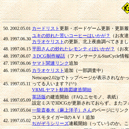
50.
2002.05.01
カードリスト
更新・ボードゲーム更新・更新履
ユキの炒れた苦いコーヒーはいかが？
（お友達
49.
1997.06.30
カラオケリスト
の更新。北上夜曲調べてきました(
48.
1997.06.15
平田さんの炒れたレモンティはいかが？
（お友
48.
1997.06.07
３DCG制作秘話
（ファンサークルStarCycle
47.
1997.06.06
ヤマト関連リンク
追加
46.
1997.06.05
カラオケリスト
追加（一部調査中）
Netscape2.02jpでトップページが表示されな
45.
1997.05.11
ってる人います？(^^)
VRMLヤマト航路図建造開始
英語版
の建造開始（FAQ,ニセモノ、表紙）
44.
1997.05.09
設定ミスで3DCGが更新されておらず、また
43.
1997.05.04
一龍斎春水（麻上洋子）さん
のページにリンク
コスモタイガーIIのＡＶＩ追加
42.
1997.05.02
ぢがぞうシリーズ
連載開始（っていうのか。こ