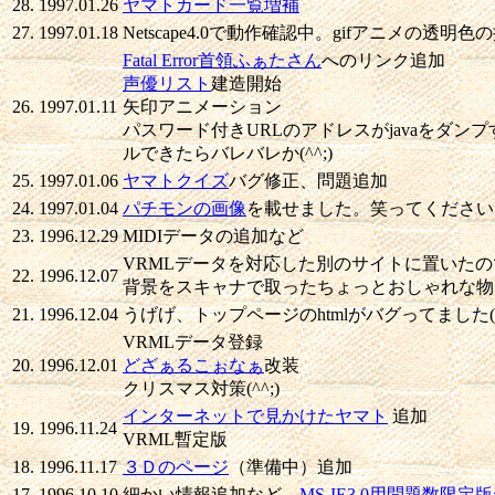
28.
1997.01.26
ヤマトカード一覧増補
27.
1997.01.18
Netscape4.0で動作確認中。gifアニメの透明色
Fatal Error首領ふぁたさん
へのリンク追加
声優リスト
建造開始
26.
1997.01.11
矢印アニメーション
パスワード付きURLのアドレスがjavaをダン
ルできたらバレバレか(^^;)
25.
1997.01.06
ヤマトクイズ
バグ修正、問題追加
24.
1997.01.04
パチモンの画像
を載せました。笑ってください。
23.
1996.12.29
MIDIデータの追加など
VRMLデータを対応した別のサイトに置いたの
22.
1996.12.07
背景をスキャナで取ったちょっとおしゃれな物
21.
1996.12.04
うげげ、トップページのhtmlがバグってました(
VRMLデータ登録
20.
1996.12.01
どざぁるこぉなぁ
改装
クリスマス対策(^^;)
インターネットで見かけたヤマト
追加
19.
1996.11.24
VRML暫定版
18.
1996.11.17
３Ｄのページ
（準備中）追加
17.
1996.10.10
細かい情報追加など。
MS-IE3.0用問題数限