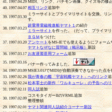
41.
1997.04.29
MIDI、リンク、パチモン画像、クイズ等の修
40.
1997.04.07
相互リンク
追加中
ミラーサイトとプライマリサイトを交換。リン
39.
1997.03.30
す。
超電導電磁推進船ヤマト１
の紹介
38.
1997.03.23
ミラーサイト
を作った。（だって、プライマリサ
ＢＧＭ
をつけた
37.
1997.03.20
アンケート
をMS-IEでも使えるようにフォー
ヤマトなぜなに質問箱（掲示板）
新設
36.
1997.03.17
お友達濫造用フォーム
追加
35.
1997.03.16
バナー作ってみました。
34.
1997.03.09
MSIE3.01JでMIDIが自動演奏できなかった
33.
1997.02.26
我が青春の艦「宇宙戦艦ヤマト」へのリンク
追
32.
1997.02.24
松本零士の新作「ワルキューレ」の予告へのリ
31.
1997.02.11
同人誌
追加
コスモタイガーIIのVRML追加
30.
1997.02.09
整理整頓
29.
1997.02.01
ヤマト関連同人誌紹介コーナー新設