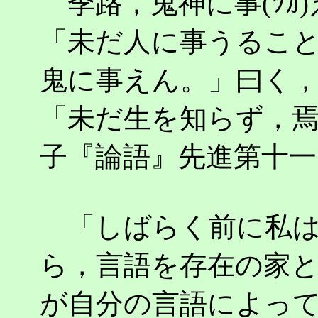
季路，鬼神に事(ﾂｶ
「未だ人に事うること能
鬼に事えん。」曰く
「未だ生を知らず，
子『論語』先進第十一
「しばらく前に私は
ら，言語を存在の家
が自分の言語によっ