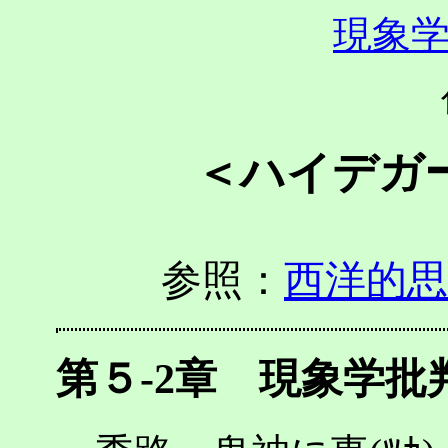
現象
＜ハイデガ
参照：
西洋的
第５-2章 現象学批