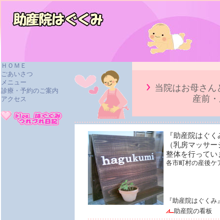
ＨＯＭＥ
ごあいさつ
メニュー
当院はお母さん
診療・予約のご案内
産前・
アクセス
『助産院はぐく
（乳房マッサー
整体を行ってい
各市町村の産後ケ
『助産院はぐくみ』
助産院の看板