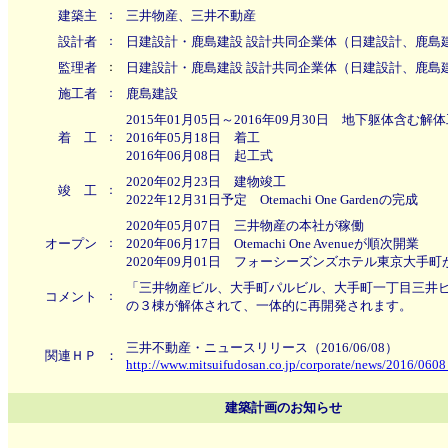
建築主
：
三井物産、三井不動産
設計者
：
日建設計・鹿島建設 設計共同企業体（日建設計、鹿島
監理者
：
日建設計・鹿島建設 設計共同企業体（日建設計、鹿島
施工者
：
鹿島建設
2015年01月05日～2016年09月30日 地下躯体含む解
着 工
：
2016年05月18日 着工
2016年06月08日 起工式
2020年02月23日 建物竣工
竣 工
：
2022年12月31日予定 Otemachi One Gardenの完成
2020年05月07日 三井物産の本社が稼働
オープン
：
2020年06月17日 Otemachi One Avenueが順次開業
2020年09月01日 フォーシーズンズホテル東京大手町
「三井物産ビル、大手町パルビル、大手町一丁目三井
コメント
：
の３棟が解体されて、一体的に再開発されます。
三井不動産・ニュースリリース（2016/06/08）
関連ＨＰ
：
http://www.mitsuifudosan.co.jp/corporate/news/2016/0608
建築計画のお知らせ