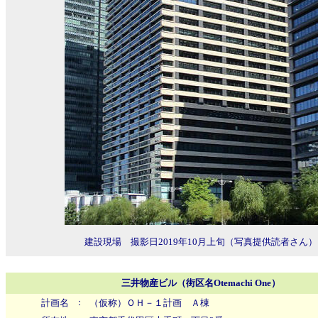
建設現場 撮影日2019年10月上旬
（写真提供読者さん）
三井物産ビル（街区名Otemachi One）
計画名
：
（仮称）ＯＨ－１計画 Ａ棟