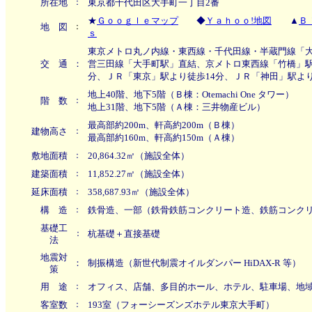
所在地
：
東京都千代田区大手町一丁目2番
★
Ｇｏｏｇｌｅマップ
◆
Ｙａｈｏｏ!地図
▲
Ｂ
地 図
：
ｓ
東京メトロ丸ノ内線・東西線・千代田線・半蔵門線「大
交 通
：
営三田線「大手町駅」直結、京メトロ東西線「竹橋」駅
分、ＪＲ「東京」駅より徒歩14分、ＪＲ「神田」駅より
地上40階、地下5階
（
Ｂ棟：Otemachi One タワー）
階 数
：
地上31階、地下5階（Ａ棟：三井物産ビル）
最高部約200m、軒高約200m（Ｂ棟）
建物高さ
：
最高部約160m、軒高約150m（Ａ棟）
敷地面積
：
20,864.32㎡（施設全体）
建築面積
：
11,852.27㎡（施設全体）
延床面積
：
358,687.93㎡（施設全体）
構 造
：
鉄骨造、一部（鉄骨鉄筋コンクリート造、鉄筋コンク
基礎工
：
杭基礎＋直接基礎
法
地震対
：
制振構造（新世代制震オイルダンパー HiDAX-R 等）
策
用 途
：
オフィス、店舗、多目的ホール、ホテル、駐車場、地
客室数
：
193室（フォーシーズンズホテル東京大手町）