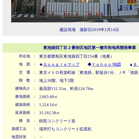
建設現場 撮影日2019年2月14日
東池袋四丁目２番街区地区第一種市街地再開発事業
所在地
：
東京都豊島区東池袋四丁目254番（地番）
地 図
：
★
Ｇｏｏｇｌｅマップ
◆
Ｙａｈｏｏ!地図
▲
Ｂ
交 通
：
東京メトロ有楽町線「東池袋」駅徒歩1分、ＪＲ「池袋
階 数
：
地上36階、地下2階
建物高さ
：
最高部131.31m、軒高124.76m
敷地面積
：
2,665.68㎡
建築面積
：
1,324.16㎡
延床面積
：
31,192.58㎡
構 造
：
鉄筋コンクリート造
基礎工法
：
場所打ちコンクリート拡底杭
地震対策
：
－