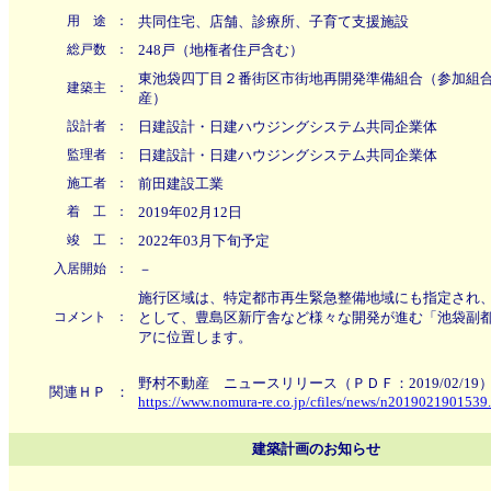
用 途
：
共同住宅、店舗、診療所、子育て支援施設
総戸数
：
248戸（地権者住戸含む）
東池袋四丁目２番街区市街地再開発準備組合（参加組
建築主
：
産）
設計者
：
日建設計・日建ハウジングシステム共同企業体
監理者
：
日建設計・日建ハウジングシステム共同企業体
施工者
：
前田建設工業
着 工
：
2019年02月12日
竣 工
：
2022年03月下旬予定
入居開始
：
－
施行区域は、特定都市再生緊急整備地域にも指定され
コメント
：
として、豊島区新庁舎など様々な開発が進む「池袋副
アに位置します。
野村不動産 ニュースリリース（ＰＤＦ：2019/02/19
関連ＨＰ
：
https://www.nomura-re.co.jp/cfiles/news/n2019021901539
建築計画のお知らせ