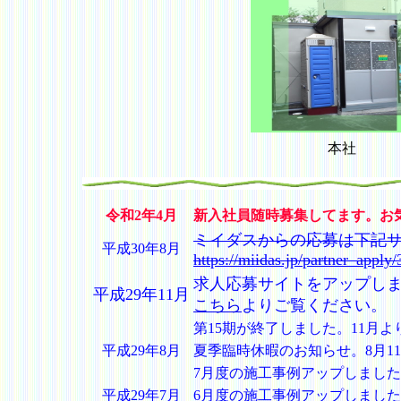
本社
令和2年4月
新入社員随時募集してます。お
ミイダスからの応募は下記
平成30年8月
https://miidas.jp/partner_apply
求人応募サイトをアップし
平成29年11月
こちら
よりご覧ください。
第15期が終了しました。11月よ
平成29年8月
夏季臨時休暇のお知らせ。8月11
7
月度の施工事例アップしました
平成29年7月
6月度の施工事例アップしまし