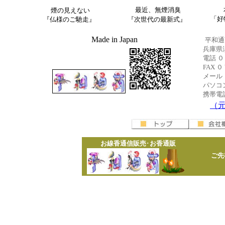
最近、無煙消臭
煙の見えない
「好
『仏様のご馳走』
『次世代の最新式』
Made in Japan
平和通商
兵庫県
電話 
FAX
メー
パソコ
携帯電
（
お線香通信販売
･
お香通販
ご先