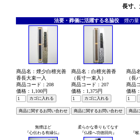
長寸、
法要・葬儀に活躍する名脇役
煙の量
商品名：煙少白檀光善
商品名：白檀光善香
商品
香長大束一入
（長寸一束入）
（長
商品コード：208
商品コード：207
商品コ
価格：1,100円
価格：1,375円
価格：
無煙ほど
柔らかな香りもてなす
『心伝わる有縁仏』
『仏様へ功徳回向』
『喉