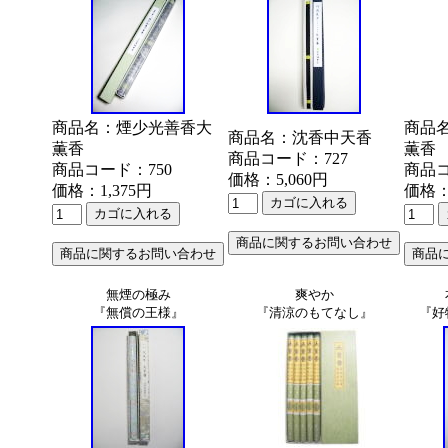
商品名：煙少光善香大
商品
商品名：沈香中天香
薫香
薫香
商品コード：727
商品コード：750
商品コ
価格：5,060円
価格：1,375円
価格：
無煙の極み
爽やか
『無償の王様』
『清涼のもてなし』
『好