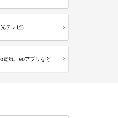
o
光テレビ）
o電気、
eoアプリなど