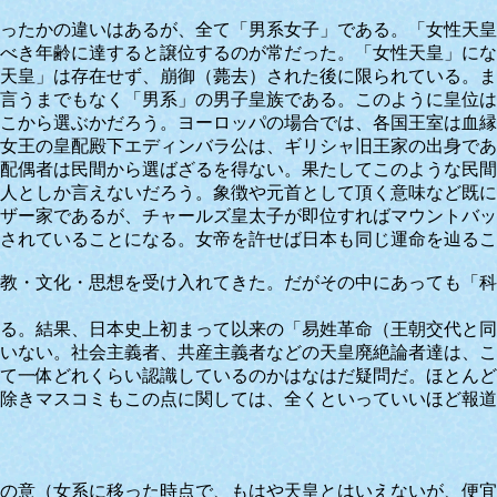
ったかの違いはあるが、全て「男系女子」である。「女性天皇
べき年齢に達すると譲位するのが常だった。「女性天皇」にな
天皇」は存在せず、崩御（薨去）された後に限られている。ま
言うまでもなく「男系」の男子皇族である。このように皇位
こから選ぶかだろう。ヨーロッパの場合では、各国王室は血縁
女王の皇配殿下エディンバラ公は、ギリシャ旧王家の出身であ
配偶者は民間から選ばざるを得ない。果たしてこのような民間
人としか言えないだろう。象徴や元首として頂く意味など既に
ザー家であるが、チャールズ皇太子が即位すればマウントバッ
されていることになる。女帝を許せば日本も同じ運命を辿るこ
教・文化・思想を受け入れてきた。だがその中にあっても「科
る。結果、日本史上初まって以来の「易姓革命（王朝交代と同
いない。社会主義者、共産主義者などの天皇廃絶論者達は、こ
て一体どれくらい認識しているのかはなはだ疑問だ。ほとんど
除きマスコミもこの点に関しては、全くといっていいほど報道
の意（女系に移った時点で、もはや天皇とはいえないが、便宜