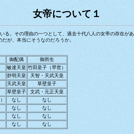
女帝について１
いる。その理由の一つとして、過去十代八人の女帝の存在があ
のだが、本当にそうなのだろうか。
御
配偶
御所生
敏達天皇
竹田皇子（早世）
）
舒明天皇
天智・天武天皇
天武天皇
草壁皇子
草壁皇子
文武・元正天皇
子）
なし
なし
なし
なし
なし
なし
なし
なし