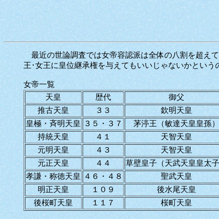
最近の世論調査では女帝容認派は全体の八割を超えて
王･女王に皇位継承権を与えてもいいじゃないかという
女帝一覧
天皇
歴代
御
父
推古天皇
３３
欽明天皇
皇極・斉明天皇
３５・３７
茅渟王（敏達天皇皇孫
持統天皇
４１
天智天皇
元明天皇
４３
天智天皇
元正天皇
４４
草壁皇子（天武天皇皇太
孝謙・称徳天皇
４６・４８
聖武天皇
明正天皇
１０９
後水尾天皇
後桜町天皇
１１７
桜町天皇