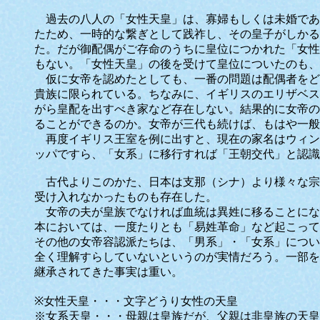
過去の八人の「女性天皇」は、寡婦もしくは未婚であ
たため、一時的な繋ぎとして践祚し、その皇子がしかる
た。だが御配偶がご存命のうちに皇位につかれた「女性
もない。「女性天皇」の後を受けて皇位についたのも、
仮に女帝を認めたとしても、一番の問題は配偶者をど
貴族に限られている。ちなみに、イギリスのエリザベス
がら皇配を出すべき家など存在しない。結果的に女帝の
ることができるのか。女帝が三代も続けば、もはや一般
再度イギリス王室を例に出すと、現在の家名はウィン
ッパですら、「女系」に移行すれば「王朝交代」と認識
古代よりこのかた、日本は支那（シナ）より様々な宗
受け入れなかったものも存在した。
女帝の夫が皇族でなければ血統は異姓に移ることにな
本においては、一度たりとも「易姓革命」など起こって
その他の女帝容認派たちは、「男系」・「女系」につい
全く理解すらしていないというのが実情だろう。一部を
継承されてきた事実は重い。
※女性天皇・・・文字どうり女性の天皇
※女系天皇・・・母親は皇族だが、父親は非皇族の天皇