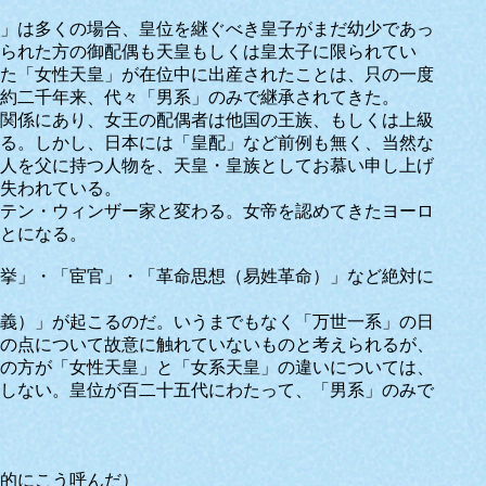
」は多くの場合、皇位を継ぐべき皇子がまだ幼少であっ
られた方の御配偶も天皇もしくは皇太子に限られてい
た「女性天皇」が在位中に出産されたことは、只の一度
は約二千年来、代々「男系」のみで継承されてきた。
関係にあり、女王の配偶者は他国の王族、もしくは上級
る。しかし、日本には「皇配」など前例も無く、当然な
人を父に持つ人物を、天皇・皇族としてお慕い申し上げ
失われている。
テン・ウィンザー家と変わる。女帝を認めてきたヨーロ
とになる。
挙」・「宦官」・「革命思想（易姓革命）」など絶対に
義）」が起こるのだ。いうまでもなく「万世一系」の日
の点について故意に触れていないものと考えられるが、
の方が「女性天皇」と「女系天皇」の違いについては、
しない。皇位が百二十五代にわたって、「男系」のみで
的にこう呼んだ）