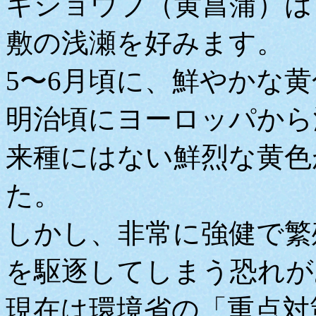
キショウブ（黄菖蒲）は
敷の浅瀬を好みます。
5〜6月頃に、鮮やかな
明治頃にヨーロッパから
来種にはない鮮烈な黄色
た。
しかし、非常に強健で繁
を駆逐してしまう恐れが
現在は環境省の「重点対