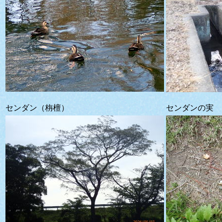
センダン（栴檀）
センダンの実