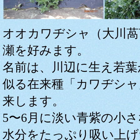
オオカワヂシャ（大川萵
瀬を好みます。
名前は、川辺に生え若葉
似る在来種「カワヂシャ
来します。
5〜6月に淡い青紫の小
水分をたっぷり吸い上げ