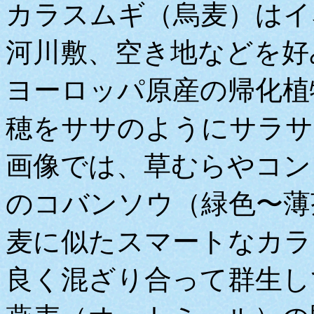
カラスムギ（烏麦）はイ
河川敷、空き地などを好
ヨーロッパ原産の帰化植
穂をササのようにサラサ
画像では、草むらやコン
のコバンソウ（緑色〜薄
麦に似たスマートなカラ
良く混ざり合って群生し