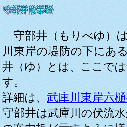
守部井（もりべゆ）
川東岸の堤防の下にあ
井（ゆ）とは、ここでは
す。
武庫川東岸六樋
詳細は、
守部井は
武庫川の伏流水