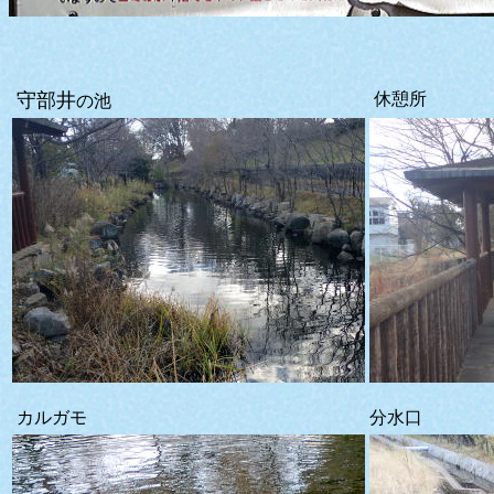
守部井
休憩所
の池
カルガモ
分水口