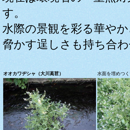
す。
水際の景観を彩る華やか
脅かす逞しさも持ち合わ
オオカワヂシャ（大川萵苣）
水面を埋めつく