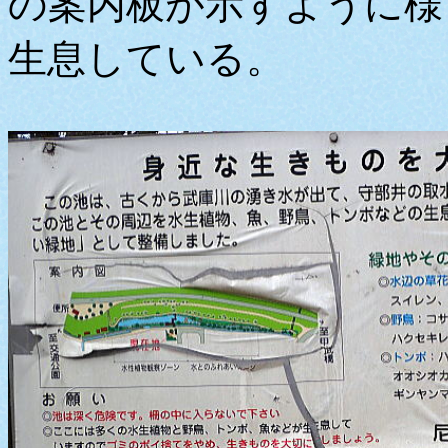
の案内板が示すように様
生息している。