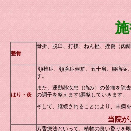
施
骨折、脱臼、打撲、ねん挫、挫傷（肉
整骨
頚椎症、頚腕症候群、五十肩、腰痛症
す。
また、運動器疾患（痛み）の苦痛を除
はり・灸
の調子を整えます)調整していきます。
そして、継続されることにより、未病
当院が
芳香療法といって、植物の良い香りを