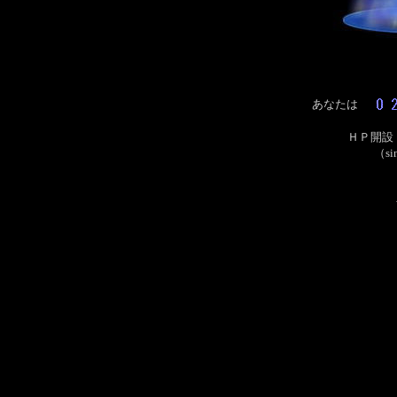
あなたは
ＨＰ開
（sin