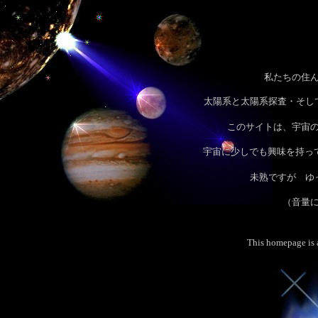
私たちの住
太陽系と太陽系探査・そし
このサイトは、宇宙
宇宙に少しでも興味を持っ
未熟ですが ゆ
（音量
This homepage is 