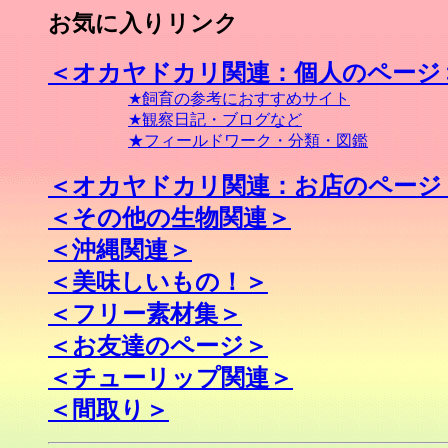
お気に入りリンク
＜オカヤドカリ関連：個人のページ
★飼育の参考におすすめサイト
★観察日記・ブログなど
★フィールドワーク・分類・図鑑
＜オカヤドカリ関連：お店のページ
＜その他の生物関連＞
＜沖縄関連＞
＜美味しいもの！＞
＜フリー素材集＞
＜お友達のページ＞
＜チューリップ関連＞
＜間取り＞