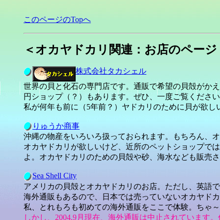
このページのTopへ
＜オカヤドカリ関連：お店のページ
株式会社タカシェル
世界の貝と化石の専門店です。通販で希望の貝殻がかえ
円ショップ（？）もあります。ぜひ、一度ご覧ください
私が何年も前に（5年前？）ヤドカリのために貝が欲し
りゅうか商事
沖縄の物産をいろいろ扱っておられます。もちろん、オ
オカヤドカリが欲しいけど、近所のペットショップでは
よ。オカヤドカリのための貝殻や砂、海水なども販売さ
Sea Shell City
アメリカの貝殻とオカヤドカリのお店。ただし、英語で
海外通販もあるので、日本では売っていないオカヤドカ
私、とれもろも初めての海外通販をここで体験。ちゃ～
しかし、2004.9月現在、海外通販は中止されていま