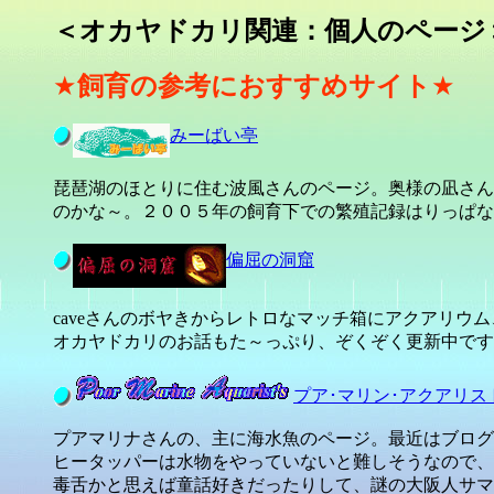
＜オカヤドカリ関連：個人のページ
★
飼育の参考におすすめサイト
★
みーばい亭
琵琶湖のほとりに住む波風さんのページ。奥様の凪さん
のかな～。２００５年の飼育下での繁殖記録はりっぱな
偏屈の洞窟
caveさんのボヤきからレトロなマッチ箱にアクアリウ
オカヤドカリのお話もた～っぷり、ぞくぞく更新中です
プア･マリン･アクアリス
プアマリナさんの、主に海水魚のページ。最近はブログ
ヒータッパーは水物をやっていないと難しそうなので、
毒舌かと思えば童話好きだったりして、謎の大阪人サマ