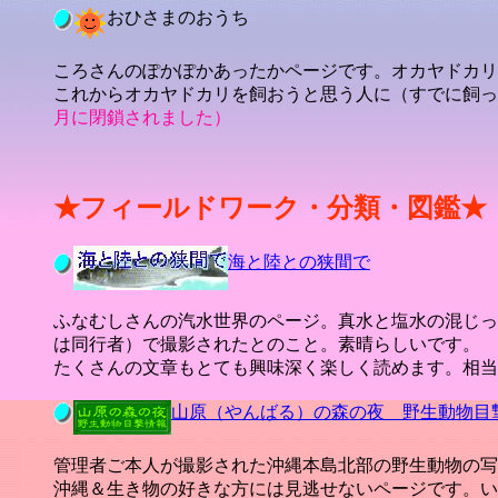
おひさまのおうち
ころさんのぽかぽかあったかページです。オカヤドカリ
これからオカヤドカリを飼おうと思う人に（すでに飼っ
月に閉鎖されました）
★フィールドワーク・分類・図鑑★
海と陸との狭間で
ふなむしさんの汽水世界のページ。真水と塩水の混じっ
は同行者）で撮影されたとのこと。素晴らしいです。
たくさんの文章もとても興味深く楽しく読めます。相当
山原（やんばる）の森の夜 野生動物目
管理者ご本人が撮影された沖縄本島北部の野生動物の写
沖縄＆生き物の好きな方には見逃せないページです。い