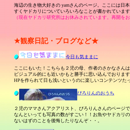
海辺の生き物大好きの yamさんのページ。ここには
すくヤドカリについていろいろなことが書かれています
（現在ヤドカリ研究所はお休みされています。再開をお
★観察日記・ブログなど★
今日も気ままに
ここにもいた！こちらも２児の母、作者のさかなさんは
ビジュアル的にも近いかもと勝手に思い込んでおります
HPを作られて日も浅いというのに楽しいコンテンツた
ぴろりんのおうち
２児のママさんアクアリスト、ぴろりんさんのページで
なんといっても写真の数がすごい！！お魚やヤドカリの
ないはずのことを後悔したりなんぞ・・。