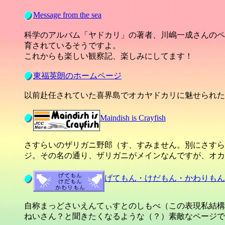
Message from the sea
科学のアルバム「ヤドカリ」の著者、川嶋一成さんのペ
育されているそうですよ。
これからも楽しい観察記、楽しみにしてます！
東福英朗のホームページ
以前赴任されていた喜界島でオカヤドカリに魅せられた
Maindish is Crayfish
さすらいのザリガニ野郎（す、すみません。別にさすら
ジ。その名の通り、ザリガニがメインなんですが、オカ
げてもん・けだもん・かわりもん
自称まっどさいえんてぃすとのしもべ（この表現私結構気
ねいさん？と聞きたくなるような（？）素敵なページで