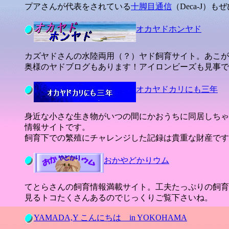
プアさんが代表をされている
十脚目通信
（Deca-J）
オカヤドホンヤド
カズヤドさんの水陸両用（？）ヤド飼育サイト。あこが
奥様のヤドブログもあります！アイロンビーズも見事で
オカヤドカリにも三年
身近な小さな生き物がいつの間にかおうちに同居しちゃ
情報サイトです。
飼育下での繁殖にチャレンジした記録は貴重な財産です
おかやどかりウム
てとらさんの飼育情報満載サイト。工夫たっぷりの飼育
見るトコたくさんあるのでじっくりご覧下さいね。
YAMADA,Y こんにちは in YOKOHAMA