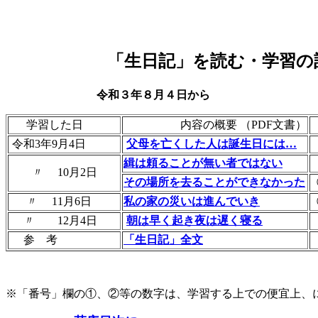
「生日記」を読む・学習の
令和３年８月４日から
学習した日
内容の概要 （PDF文書）
令和3年9月4日
父母を亡くした人は誕生日には…
緝は頼ることが無い者ではない
〃 10月2日
その場所を去ることができなかった
〃 11月6日
私の家の災いは進んでいき
〃 12月4日
朝は早く起き夜は遅く寝る
参 考
「生日記」全文
※「番号」欄の①、②等の数字は、学習する上での便宜上、