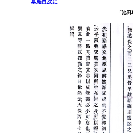
草庵目次に
「池田