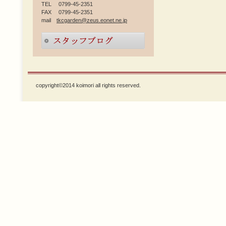
TEL 0799-45-2351
FAX 0799-45-2351
mail
tkcgarden@zeus.eonet.ne.jp
copyright©2014 koimori all rights reserved.