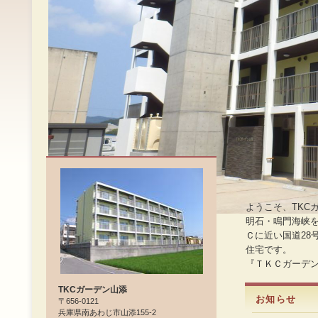
ようこそ、TKC
明石・鳴門海峡
Ｃに近い国道28
住宅です。
『ＴＫＣガーデ
TKCガーデン山添
お知らせ
〒656-0121
兵庫県南あわじ市山添155-2