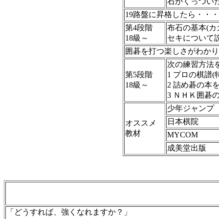
石がくっついた
19路盤に昇格したら・・・
第4段階
布石の基本(
18級～
セキについて
囲碁を打つ楽しさがわかり
次の練習方法
第5段階
1 プロの棋譜
18級～
2 詰め碁の本
3 ＮＨＫ囲碁
少年ジャンプ
日本棋院
オススメ
教材
MYCOM
成美堂出版
「どうすれば、強くなれますか？」