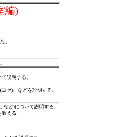
室編)
した」
。
いて説明する。
(ヨセ)、などを説明する。
しなど)について説明する。
を教える。