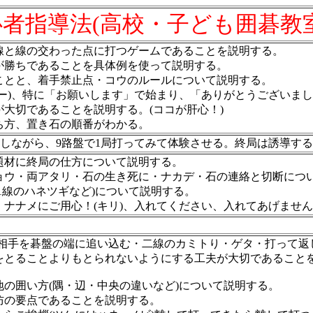
者指導法(高校・子ども囲碁教
線と線の交わった点に打つゲームであることを説明する。
が勝ちであることを具体例を使って説明する。
ことと、着手禁止点・コウのルールについて説明する。
ナー)、特に「お願いします」で始まり、「ありがとうございま
が大切であることを説明する。(ココが肝心！)
ち方、置き石の順番がわかる。
しながら、9路盤で1局打ってみて体験させる。
終局は誘導する
題材に終局の仕方について説明する。
ョウ・両アタリ・石の生き死に・ナカデ・石の連絡と切断につ
1線のハネツギなど)について説明する。
ナナメにご用心！(キリ)、入れてください、入れてあげません
(相手を碁盤の端に追い込む・二線のカミトり・ゲタ・打って返
をとることよりもとられないようにする工夫が大切であること
地の囲い方(隅・辺・中央の違いなど)について説明する。
攻防の要点であることを説明する。