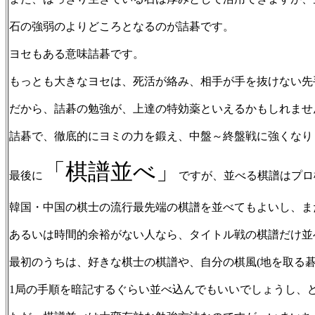
石の強弱のよりどころとなるのが詰碁です。
ヨセもある意味詰碁です。
もっとも大きなヨセは、死活が絡み、相手が手を抜けない先
だから、詰碁の勉強が、上達の特効薬といえるかもしれませ
詰碁で、徹底的にヨミの力を鍛え、中盤～終盤戦に強くなり
「棋譜並べ」
最後に
ですが、並べる棋譜はプロ
韓国・中国の棋士の流行最先端の棋譜を並べてもよいし、ま
あるいは時間的余裕がない人なら、タイトル戦の棋譜だけ並
最初のうちは、好きな棋士の棋譜や、自分の棋風(地を取る碁
1局の手順を暗記するぐらい並べ込んでもいいでしょうし、