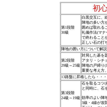
初心
白黒交互に、
陣地の多い方
第1段階
囲めば取れる
30級
礼儀作法(マ
で終わること
正しい石の打
陣地の囲い方について解説
対局した碁を
第2段階
アタリ・シチ
29級～25級
陣地の戸締り(
重要な考え方、
13路盤に昇格したら・・・
石を取るコツ
と同時に、石
第3段階
効率のよい陣
24級～19級
3線・4線が