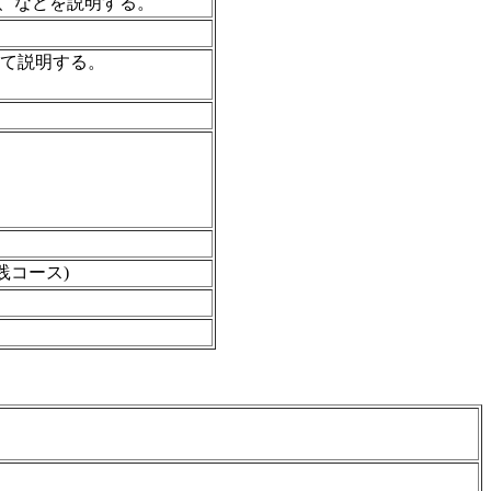
つ、などを説明する。
いて説明する。
践コース)