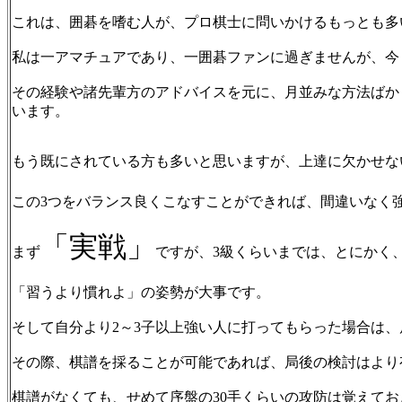
これは、囲碁を嗜む人が、プロ棋士に問いかけるもっとも多
私は一アマチュアであり、一囲碁ファンに過ぎませんが、今
その経験や諸先輩方のアドバイスを元に、月並みな方法ばか
います。
もう既にされている方も多いと思いますが、上達に欠かせな
この3つをバランス良くこなすことができれば、間違いなく
「実戦」
まず
ですが、3級くらいまでは、とにかく
「習うより慣れよ」の姿勢が大事です。
そして自分より2～3子以上強い人に打ってもらった場合は
その際、棋譜を採ることが可能であれば、局後の検討はより
棋譜がなくても、せめて序盤の30手くらいの攻防は覚えて