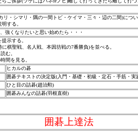
らご挨拶(ツケにはハネorノビ)離して打ってきたら離して打
カカリ・シマリ・隅の一間トビ・ケイマ・三々・辺の二間)につ
説明する。
、強くなりたいと思い始めたら・・・
を提示する。
(特に棋聖戦、名人戦、本因坊戦の7番勝負)を並べる。
を読む。
の時間を見る。
ヒカルの碁
囲碁テキストの決定版(入門・基礎・初級・定石・手筋・実
ひと目の詰碁(趙治勲)
囲碁みんなの詰碁(羽根直樹)
囲碁上達法