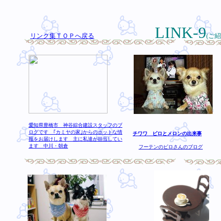
LINK-9
リンク集ＴＯＰへ戻る
(ご
愛知県豊橋市 神谷綜合建設スタッフのブ
ログです ｢カミヤの家｣からのホットな情
チワワ ピロとメロンの出来事
報をお届けします 主に私達が担当してい
ます 中川・朝倉
フーテンのピロさんのブログ