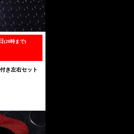
日
(20時まで)
ダー付き左右セット