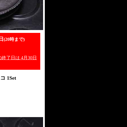
日
(20時まで)
終了日は 4月30日
 1Set