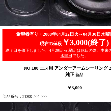
希望者有り・2008年04月22日火～04月30日水曜
￥3,000
(終了)
現在の値段
終了日を修正しました、4月29日 火曜日 は休日の為、
本来の
水曜日
でした。
NO.188 エス用 アンダーアームシーリング 2コ
純正
新品
￥3,000
部品番号：51399-504-000