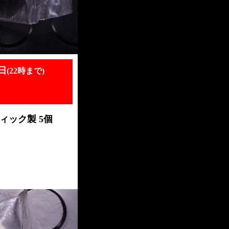
日
(22時まで)
ティック製
5個