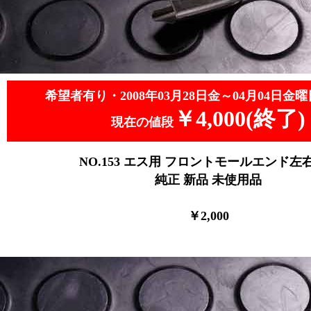
希望者有り・2008年03月28日金～04月04日金曜
￥4,000(終了)
現在の値段
NO.153
エス用 フロントモールエンド左右1
純正 新品
未使用品
￥2
,0
00