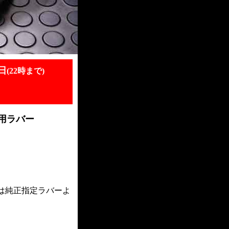
日
(22時まで)
用ラバー
は純正指定ラバーよ