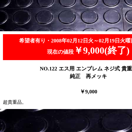
希望者有り・2008年02月12日火～02月19日火曜
￥9,000(終了)
現在の値段
NO.122
エス用 エンブレム ネジ式 貴
純正 再メッキ
￥9
,0
00
超貴重品。