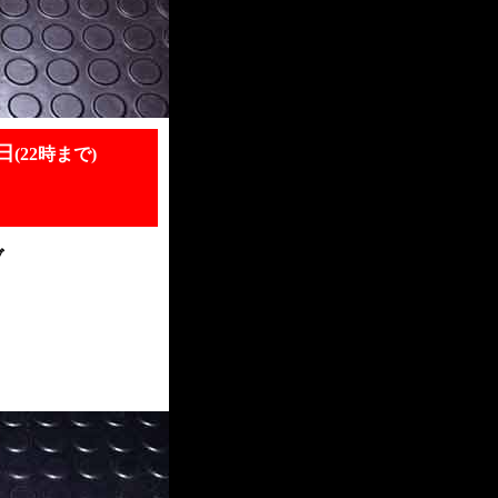
日
(22時まで)
ブ