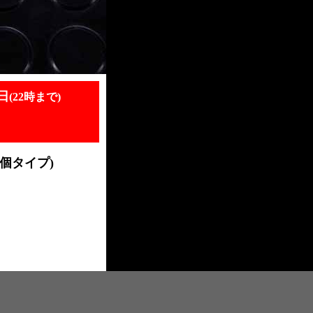
日
(22時まで)
個タイプ)