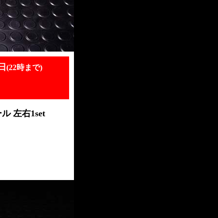
日
(22時まで)
左右1set