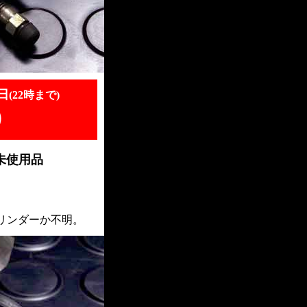
日
(22時まで)
）
 未使用品
リンダーか不明。