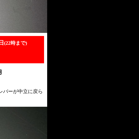
日
(22時まで)
用
レバーが中立に戻ら