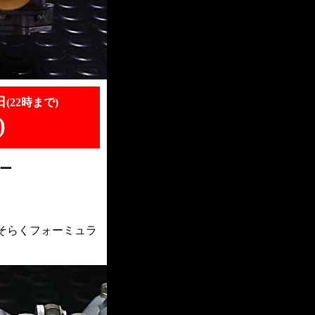
日
(22時まで)
)
ター
そらくフォーミュラ