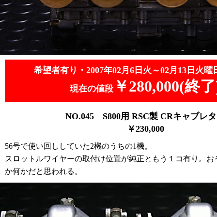
希望者有り・2007年02月6日火～02月13日火曜
￥280,000(終了
現在の値段
NO.045
S800用 RSC製 CRキャブレ
￥23
0,000
56号で使い回ししていた2機のうちの1機。
スロットルワイヤーの取付け位置が純正ともう１コ有り。お
か何かだと思われる。